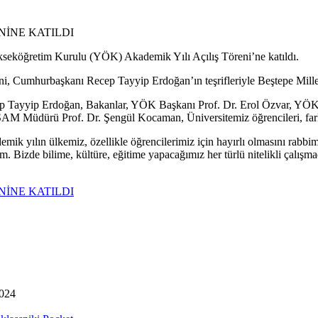
NİNE KATILDI
kseköğretim Kurulu (YÖK) Akademik Yılı Açılış Töreni’ne katıldı.
 Cumhurbaşkanı Recep Tayyip Erdoğan’ın teşrifleriyle Beştepe Millet 
 Tayyip Erdoğan, Bakanlar, YÖK Başkanı Prof. Dr. Erol Özvar, YÖK 
SAM Müdürü Prof. Dr. Şengül Kocaman, Üniversitemiz öğrencileri, farkl
 yılın ülkemiz, özellikle öğrencilerimiz için hayırlı olmasını rabbim
. Bizde bilime, kültüre, eğitime yapacağımız her türlü nitelikli çalışma
NİNE KATILDI
2024