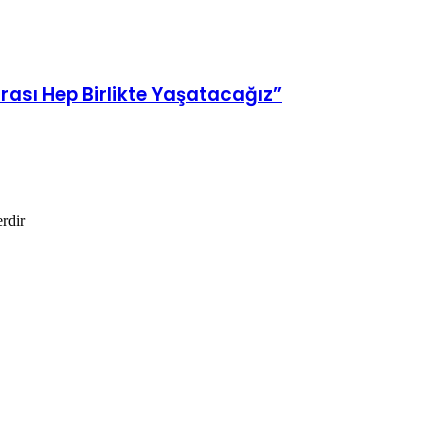
irası Hep Birlikte Yaşatacağız”
erdir