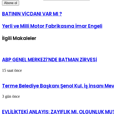
BATININ VİCDANI VAR MI ?
Yerli ve Milli Motor Fabrikasına İmar Engeli
İlgili Makaleler
ABP GENEL MERKEZİ’NDE BATMAN ZİRVESİ
15 saat önce
Terme Belediye Başkanı Şenol Kul, İş İnsanı Mev
3 gün önce
EVLİLİKTEKİ ANLAYIŞ: ZAYIFLIK MI, OLGUNLUK MU