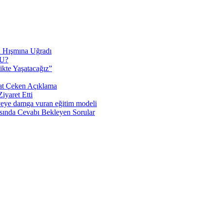
n Hışmına Uğradı
U?
ikte Yaşatacağız”
at Çeken Açıklama
yaret Etti
veye damga vuran eğitim modeli
sında Cevabı Bekleyen Sorular