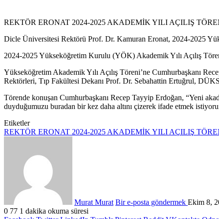
REKTÖR ERONAT 2024-2025 AKADEMİK YILI AÇILIŞ TÖRE
Dicle Üniversitesi Rektörü Prof. Dr. Kamuran Eronat, 2024-2025 Yü
2024-2025 Yükseköğretim Kurulu (YÖK) Akademik Yılı Açılış Töreni,
Yükseköğretim Akademik Yılı Açılış Töreni’ne Cumhurbaşkanı Recep
Rektörleri, Tıp Fakültesi Dekanı Prof. Dr. Sebahattin Ertuğrul, DÜK
Törende konuşan Cumhurbaşkanı Recep Tayyip Erdoğan, “Yeni akademik
duyduğumuzu buradan bir kez daha altını çizerek ifade etmek istiyorum
Etiketler
REKTÖR ERONAT 2024-2025 AKADEMİK YILI AÇILIŞ TÖRE
Murat Murat
Bir e-posta göndermek
Ekim 8, 
0
77
1 dakika okuma süresi