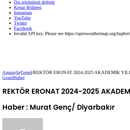
Dış görünümü değiştir
Kenar Bölmesi
Instagram
YouTube
Twitter
Facebook
Invalid API key. Please see https://openweathermap.org/faq#err
Anasayfa
/
Genel
/
REKTÖR ERONAT 2024-2025 AKADEMİK YILI
Genel
Haber
REKTÖR ERONAT 2024-2025 AKADEMİK
Haber : Murat Genç/ Diyarbakır