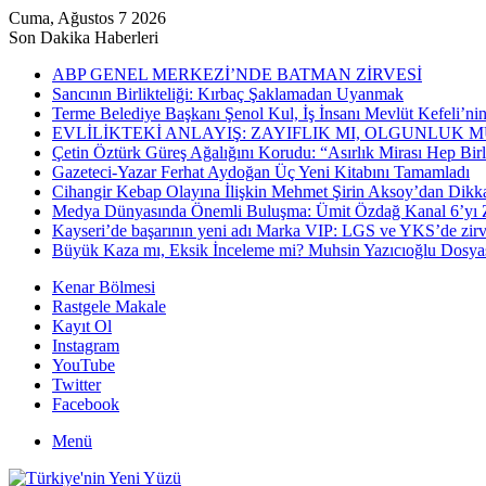
Cuma, Ağustos 7 2026
Son Dakika Haberleri
ABP GENEL MERKEZİ’NDE BATMAN ZİRVESİ
Sancının Birlikteliği: Kırbaç Şaklamadan Uyanmak
Terme Belediye Başkanı Şenol Kul, İş İnsanı Mevlüt Kefeli’ni
EVLİLİKTEKİ ANLAYIŞ: ZAYIFLIK MI, OLGUNLUK M
Çetin Öztürk Güreş Ağalığını Korudu: “Asırlık Mirası Hep Birl
Gazeteci-Yazar Ferhat Aydoğan Üç Yeni Kitabını Tamamladı
Cihangir Kebap Olayına İlişkin Mehmet Şirin Aksoy’dan Dikk
Medya Dünyasında Önemli Buluşma: Ümit Özdağ Kanal 6’yı Zi
Kayseri’de başarının yeni adı Marka VIP: LGS ve YKS’de zir
Büyük Kaza mı, Eksik İnceleme mi? Muhsin Yazıcıoğlu Dosya
Kenar Bölmesi
Rastgele Makale
Kayıt Ol
Instagram
YouTube
Twitter
Facebook
Menü