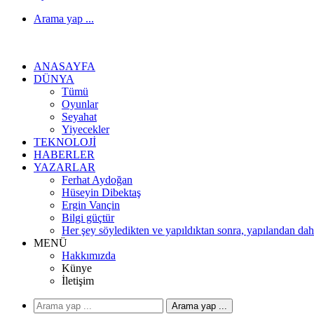
Arama yap ...
ANASAYFA
DÜNYA
Tümü
Oyunlar
Seyahat
Yiyecekler
TEKNOLOJI
HABERLER
YAZARLAR
Ferhat Aydoğan
Hüseyin Dibektaş
Ergin Vançin
Bilgi güçtür
Her şey söyledikten ve yapıldıktan sonra, yapılandan daha
MENÜ
Hakkımızda
Künye
İletişim
Arama yap ...