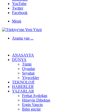
YouTube
Twitter
Facebook
Menü
Arama yap ...
ANASAYFA
DÜNYA
Tümü
Oyunlar
Seyahat
Yiyecekler
TEKNOLOJI
HABERLER
YAZARLAR
Ferhat Aydoğan
Hüseyin Dibektaş
Ergin Vançin
Bilgi güçtür