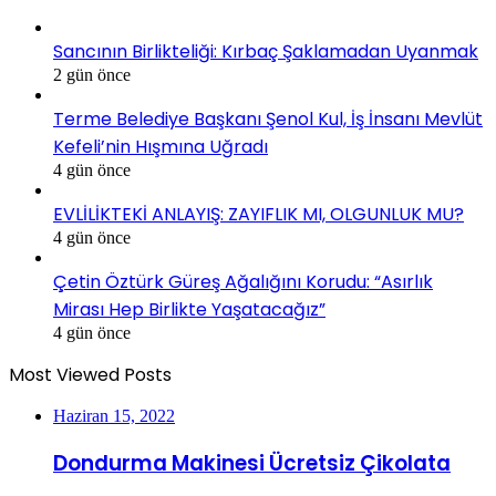
Sancının Birlikteliği: Kırbaç Şaklamadan Uyanmak
2 gün önce
Terme Belediye Başkanı Şenol Kul, İş İnsanı Mevlüt
Kefeli’nin Hışmına Uğradı
4 gün önce
EVLİLİKTEKİ ANLAYIŞ: ZAYIFLIK MI, OLGUNLUK MU?
4 gün önce
Çetin Öztürk Güreş Ağalığını Korudu: “Asırlık
Mirası Hep Birlikte Yaşatacağız”
4 gün önce
Most Viewed Posts
Haziran 15, 2022
Dondurma Makinesi Ücretsiz Çikolata