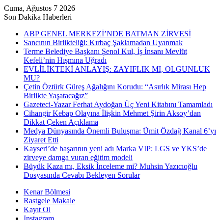
Cuma, Ağustos 7 2026
Son Dakika Haberleri
ABP GENEL MERKEZİ’NDE BATMAN ZİRVESİ
Sancının Birlikteliği: Kırbaç Şaklamadan Uyanmak
Terme Belediye Başkanı Şenol Kul, İş İnsanı Mevlüt
Kefeli’nin Hışmına Uğradı
EVLİLİKTEKİ ANLAYIŞ: ZAYIFLIK MI, OLGUNLUK
MU?
Çetin Öztürk Güreş Ağalığını Korudu: “Asırlık Mirası Hep
Birlikte Yaşatacağız”
Gazeteci-Yazar Ferhat Aydoğan Üç Yeni Kitabını Tamamladı
Cihangir Kebap Olayına İlişkin Mehmet Şirin Aksoy’dan
Dikkat Çeken Açıklama
Medya Dünyasında Önemli Buluşma: Ümit Özdağ Kanal 6’yı
Ziyaret Etti
Kayseri’de başarının yeni adı Marka VIP: LGS ve YKS’de
zirveye damga vuran eğitim modeli
Büyük Kaza mı, Eksik İnceleme mi? Muhsin Yazıcıoğlu
Dosyasında Cevabı Bekleyen Sorular
Kenar Bölmesi
Rastgele Makale
Kayıt Ol
Instagram