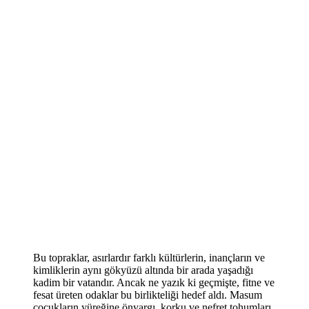
Bu topraklar, asırlardır farklı kültürlerin, inançların ve
kimliklerin aynı gökyüzü altında bir arada yaşadığı
kadim bir vatandır. Ancak ne yazık ki geçmişte, fitne ve
fesat üreten odaklar bu birlikteliği hedef aldı. Masum
çocukların yüreğine önyargı, korku ve nefret tohumları