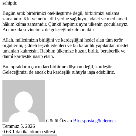
sahiptir.
Bugün artık birbirimizi ötekileştirme değil, birbirimizi anlama
zamanıdır. Kin ve nefret dili yerine sağduyu, adalet ve merhameti
hâkim kılma zamanıdır. Çünkü hepimiz aynı ülkenin çocuklarıyız.
Acımız da sevincimiz de geleceğimiz de ortaktır.
Allah, milletimizin birliğini ve kardeşliğini hedef alan tüm terör
örgütlerini, şiddeti teşvik edenleri ve bu karanlık yapılardan medet
umanları kahretsin. Rabbim ülkemize huzur, birlik, beraberlik ve
daimî kardeşlik nasip etsin.
Bu toprakların çocukları birbirine düşman değil, kardeştir.
Geleceğimizi de ancak bu kardeşlik ruhuyla inşa edebiliriz.
Gönül Özcan
Bir e-posta göndermek
Temmuz 5, 2026
0
63
1 dakika okuma süresi