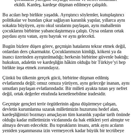
ekildi. Kardeş, kardeşe düşman edilmeye çalışıldı.
Bu acıları hep birlikte yaşadık. Ayrıştırıcı söylemler, kutuplaştırıcı
politikalar ve bundan çıkar sağlayan karanlık yapılar, yıllarca aynı
sokakta büyüyen, aynı okul sıralarını paylaşan, aynı mahallenin
çocuklarını birbirine yabancılaştırmaya çalıştı. Oysa onların ortak
paydası aynı vatan, aynı bayrak ve aynı gelecekti.
Bugün bizlere düşen görev, geçmişin hatalarını tekrar etmek değil,
onlardan ders çıkarmaktır. Çocuklarımızın kimliği, kökeni ya da
inancı üzerinden ayrıştırılmadığı; herkesin birbirine güvenle baktığı;
hukukun, adaletin ve kardeşliğin hâkim olduğu bir Türkiye’yi hep
birlikte inşa etmek zorundayız.
Çünkü bu ülkenin gerçek gücü, birbirine düşman edilmiş
evlatlarında değil; omuz omuza yürüyen, aynı geleceğe inanan, aynı
umutları paylaşan evlatlarındadır. Bir milleti ayakta tutan şey nefret
değil, ortak değerler etrafında kenetlenebilme iradesidir.
Geçmişte gençleri terör örgütlerinin ağına düşürmeye çalışan,
devletin kurumlarına sızarak milletimizin huzurunu hedef alan,
kardeşliğimizi bozmayı amaçlayan tüm karanlık yapılar tarih önünde
olduğu kadar milletimizin vicdanında da hak ettikleri yeri almıştır ve
almaya devam edecektir. Bu toprakların insanı, artık aynı acıların
yeniden yaşanmasına izin vermeyecek kadar büyük bir tecrübeye