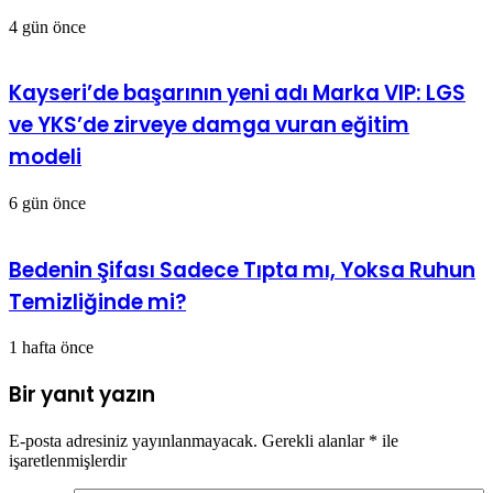
4 gün önce
Kayseri’de başarının yeni adı Marka VIP: LGS
ve YKS’de zirveye damga vuran eğitim
modeli
6 gün önce
Bedenin Şifası Sadece Tıpta mı, Yoksa Ruhun
Temizliğinde mi?
1 hafta önce
Bir yanıt yazın
E-posta adresiniz yayınlanmayacak.
Gerekli alanlar
*
ile
işaretlenmişlerdir