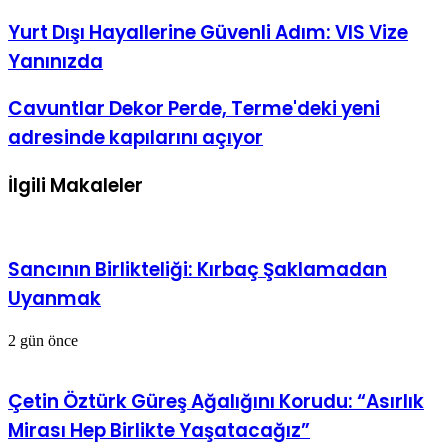
Yurt Dışı Hayallerine Güvenli Adım: VIS Vize
Yanınızda
Cavuntlar Dekor Perde, Terme'deki yeni
adresinde kapılarını açıyor
İlgili Makaleler
Sancının Birlikteliği: Kırbaç Şaklamadan
Uyanmak
2 gün önce
Çetin Öztürk Güreş Ağalığını Korudu: “Asırlık
Mirası Hep Birlikte Yaşatacağız”