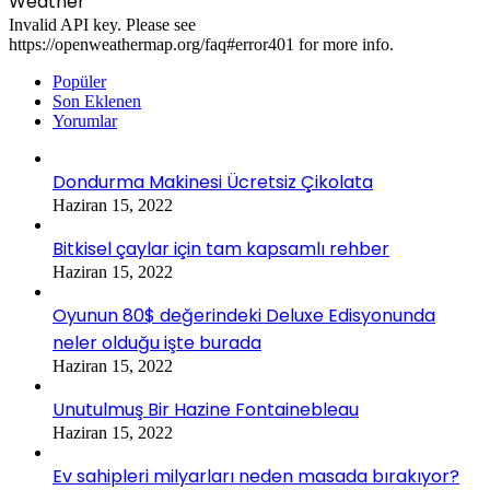
Weather
Invalid API key. Please see
https://openweathermap.org/faq#error401 for more info.
Popüler
Son Eklenen
Yorumlar
Dondurma Makinesi Ücretsiz Çikolata
Haziran 15, 2022
Bitkisel çaylar için tam kapsamlı rehber
Haziran 15, 2022
Oyunun 80$ değerindeki Deluxe Edisyonunda
neler olduğu işte burada
Haziran 15, 2022
Unutulmuş Bir Hazine Fontainebleau
Haziran 15, 2022
Ev sahipleri milyarları neden masada bırakıyor?