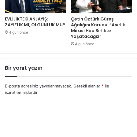
EVLİLİKTEKİ ANLAYIŞ:
Çetin Öztürk Güreş
ZAYIFLIK MI, OLGUNLUK MU?
Ağalığını Korudu: “Asırlık
Mirası Hep Birlikte
4 gün önce
Yaşatacağız”
4 gün önce
Bir yanıt yazın
E-posta adresiniz yayınlanmayacak.
Gerekli alanlar
*
ile
işaretlenmişlerdir
Y
o
r
u