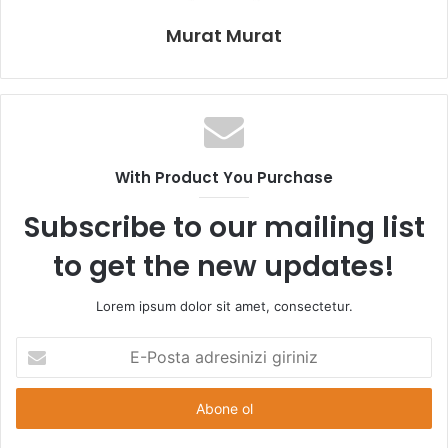
Murat Murat
With Product You Purchase
Subscribe to our mailing list
to get the new updates!
Lorem ipsum dolor sit amet, consectetur.
E
-
P
o
s