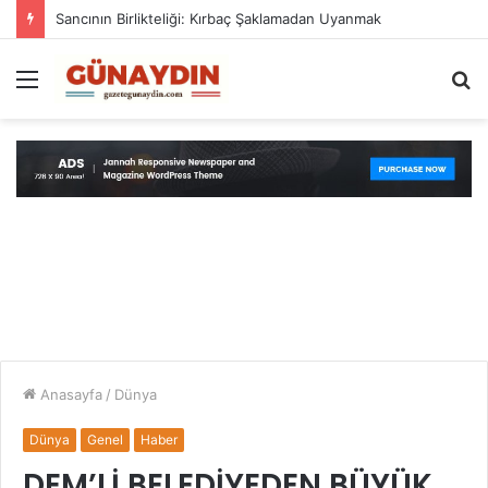
Sancının Birlikteliği: Kırbaç Şaklamadan Uyanmak
Menü
A
y
...
Anasayfa
/
Dünya
Dünya
Genel
Haber
DEM’Lİ BELEDİYEDEN BÜYÜK