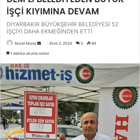
İŞÇİ KIYIMINA DEVAM
DİYARBAKIR BÜYÜKŞEHİR BELEDİYESİ 52
İŞÇİYİ DAHA EKMEĞİNDEN ETTİ
Murat Murat
B
Ekim 2, 2024
0
84
i
1 dakika okuma süresi
r
e
-
p
o
s
t
a
g
ö
n