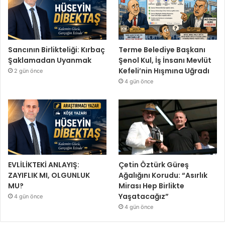
Sancının Birlikteliği: Kırbaç
Terme Belediye Başkanı
Şaklamadan Uyanmak
Şenol Kul, İş İnsanı Mevlüt
Kefeli’nin Hışmına Uğradı
2 gün önce
4 gün önce
EVLİLİKTEKİ ANLAYIŞ:
Çetin Öztürk Güreş
ZAYIFLIK MI, OLGUNLUK
Ağalığını Korudu: “Asırlık
MU?
Mirası Hep Birlikte
Yaşatacağız”
4 gün önce
4 gün önce