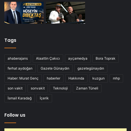
Tags
ahaberajans
Alaattin Çakıcı
ayçamedya
Bora Toprak
ferhat aydoğan
Gazete Günaydın
gazetegünaydın
Haber: Murat Genç
haberler
Hakkında
kuzgun
mhp
son vakit
sonvakit
Teknoloji
Zaman Tüneli
İsmail Karadağ
İçerik
Follow us