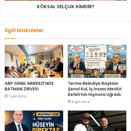
KÖKSAL SELÇUK KİMDİR?
İlgili Makaleler
ABP GENEL MERKEZİ’NDE
Terme Belediye Başkanı
BATMAN ZİRVESİ
Şenol Kul, İş İnsanı Mevlüt
Kefeli’nin Hışmına Uğradı
1 gün önce
4 gün önce