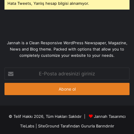
Hata Tweets, Yanlış hesap bilgisi alınamıyor.
Jannah is a Clean Responsive WordPress Newspaper, Magazine,
News and Blog theme. Packed with options that allow you to
completely customize your website to your needs.
E-
Posta
adresinizi
giriniz
© Telif Hakkı 2026, Tüm Hakları Saklıdır |
Jannah Tasarımcı
TieLabs
|
SiteGround
Tarafından Gururla Barındırılır