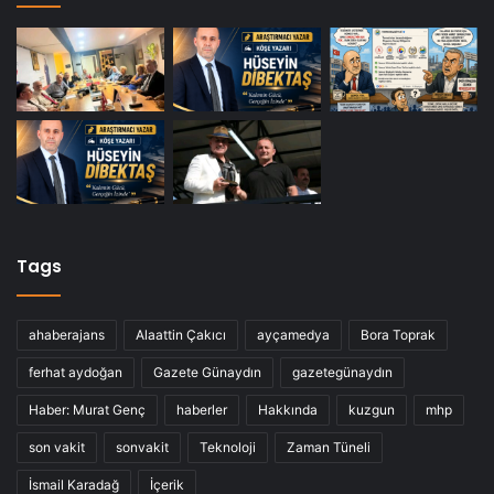
Tags
ahaberajans
Alaattin Çakıcı
ayçamedya
Bora Toprak
ferhat aydoğan
Gazete Günaydın
gazetegünaydın
Haber: Murat Genç
haberler
Hakkında
kuzgun
mhp
son vakit
sonvakit
Teknoloji
Zaman Tüneli
İsmail Karadağ
İçerik