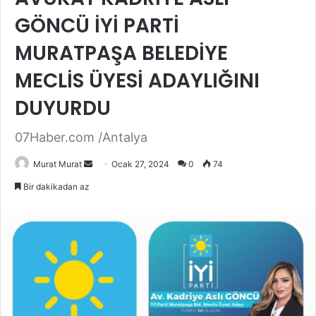
GÖNCÜ İYİ PARTİ
MURATPAŞA BELEDİYE
MECLİS ÜYESİ ADAYLIĞINI
DUYURDU
07Haber.com /Antalya
Murat Murat
B
Ocak 27, 2024
0
74
i
Bir dakikadan az
r
e
-
p
o
s
t