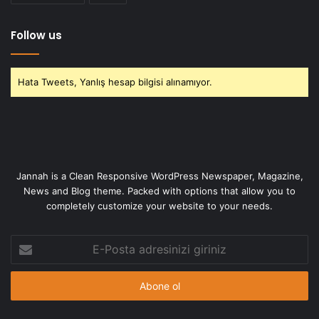
Follow us
Hata Tweets, Yanlış hesap bilgisi alınamıyor.
Jannah is a Clean Responsive WordPress Newspaper, Magazine,
News and Blog theme. Packed with options that allow you to
completely customize your website to your needs.
E-
Posta
adresinizi
giriniz