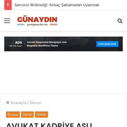
Sancının Birlikteliği: Kırbaç Şaklamadan Uyanmak
Menü
A
y
...
Anasayfa
/
Dünya
Dünya
Genel
Haber
AVUKAT KADRİYE ASLI