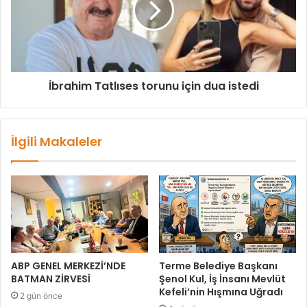
z
İbrahim Tatlıses torunu için dua istedi
İlgili Makaleler
ABP GENEL MERKEZİ’NDE
Terme Belediye Başkanı
BATMAN ZİRVESİ
Şenol Kul, İş İnsanı Mevlüt
Kefeli’nin Hışmına Uğradı
2 gün önce