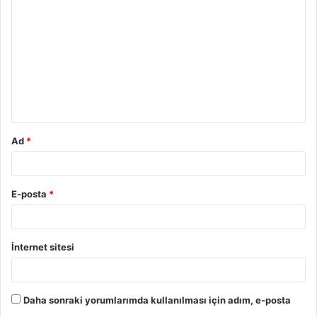
o
r
u
m
*
Ad
*
E-posta
*
İnternet sitesi
Daha sonraki yorumlarımda kullanılması için adım, e-posta