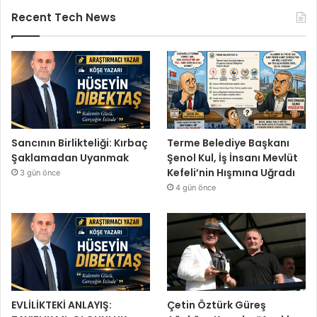
Recent Tech News
Sancının Birlikteliği: Kırbaç
Terme Belediye Başkanı
Şaklamadan Uyanmak
Şenol Kul, İş İnsanı Mevlüt
Kefeli’nin Hışmına Uğradı
3 gün önce
4 gün önce
EVLİLİKTEKİ ANLAYIŞ:
Çetin Öztürk Güreş