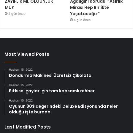
ZAYIFLIK MI, OLGUNLUK
Ağalığını Korudu: “Asırlık
MU?
Mirası Hep Birlikte
Yaşatacağız”
4 gün önce
4 gün önce
Most Viewed Posts
Haziran 15, 2022
Dondurma Makinesi Ücretsiz Çikolata
Haziran 15, 2022
Bitkisel çaylar için tam kapsamlı rehber
Haziran 15, 2022
Oyunun 80$ değerindeki Deluxe Edisyonunda neler
olduğu işte burada
Last Modified Posts