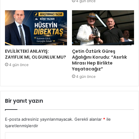
4 gün önce
EVLİLİKTEKİ ANLAYIŞ:
Çetin Öztürk Güreş
ZAYIFLIK MI, OLGUNLUK MU?
Ağalığını Korudu: “Asırlık
Mirası Hep Birlikte
4 gün önce
Yaşatacağız”
4 gün önce
Bir yanıt yazın
E-posta adresiniz yayınlanmayacak.
Gerekli alanlar
*
ile
işaretlenmişlerdir
Y