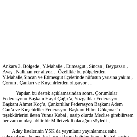
Ankara 3. Bölgede ,
Y.Mahalle
, Etimesgut , Sincan , Beypazarı ,
Ayaş , Nallıhan yer alıyor… Özellikle bu gölgelerden
Y.Mahalle,Sincan
ve Etimesgut ilçelerinde nüfusun yarısına yakını ,
Çorum , Çankırı ve Kırşehirlerden oluşuyor …
Yapılan bu destek açıklamasından sonra, Çorumlular
Federasyonu Başkanı Hayri
Çağır’a
, Yozgatlılar Federasyon
Başkanı Ahmet Koç’a, Çankırılılar Federasyon Başkanı Adem
Can’a ve Kırşehirliler Federasyon Başkanı Hilmi Gökçınar’a
teşekkürlerini ileten Yunus
Kabal
, nasip olurda Meclise girebilirsem
her zaman ulaşılabilir bir Milletvekili olacağını söyledi. ,
Aday listelerinin YSK da yayınlanır yayınlanmaz saha
çalışmalarına hemen başlayacaklarını belirten Yunus
Kabal
, seçim