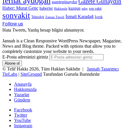
ferhat aydoğan
Gazete Günaydın
gazetegünaydın
Haber: Murat Genç
haberler
kuzgun
son vakit
Hakkında
mhp
sonvakit
İsmail Karadağ
Teknoloji
İçerik
Zaman Tüneli
Follow us
Hata Tweets, Yanlış hesap bilgisi alınamıyor.
Jannah is a Clean Responsive WordPress Newspaper, Magazine,
News and Blog theme. Packed with options that allow you to
completely customize your website to your needs.
E-Posta adresinizi giriniz
© Telif Hakkı 2026, Tüm Hakları Saklıdır |
Jannah Tasarımcı
TieLabs
|
SiteGround
Tarafından Gururla Barındırılır
Anasayfa
Hakkımızda
Yazarlar
Gündem
Facebook
Twitter
YouTube
Instagram