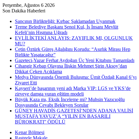
Perşembe, Ağustos 6 2026
Son Dakika Haberleri
Sancının Birlikteliği: Kırbaç Şaklamadan Uyanmak
Terme Belediye Başkanı Şenol Kul, İş İnsanı Mevlüt
Kefeli’nin Hışmına Uğradı
EVLİLİKTEKİ ANLAYIŞ: ZAYIFLIK MI, OLGUNLUK
MU?
Çetin Öztürk Güreş Ağalığını Korudu: “Asırlık Mirası Hep
Birlikte Yaşatacağız”
Gazeteci-Yazar Ferhat Aydoğan Üç Yeni Kitabını Tamamladı
Cihangir Kebap Olayına İlişkin Mehmet Şirin Aksoy’dan
Dikkat Çeken Açıklama
Medya Dünyasında Önemli Buluşma: Ümit Özdağ Kanal 6’yı
Ziyaret Etti
Kayseri’de başarının yeni adı Marka VIP: LGS ve YKS’de
zirveye damga vuran eğitim modeli
Büyük Kaza mı, Eksik İnceleme mi? Muhsin Yazıcıoğlu
Dosyasında Cevabı Bekleyen Sorular
GÜNEY HAVADİS GAZETESİ’NDEN ADANA VALİSİ
MUSTAFA YAVUZ’A “YILIN EN BAŞARILI
BÜROKRATI” ÖDÜLÜ
Kenar Bölmesi
Rastgele Makale