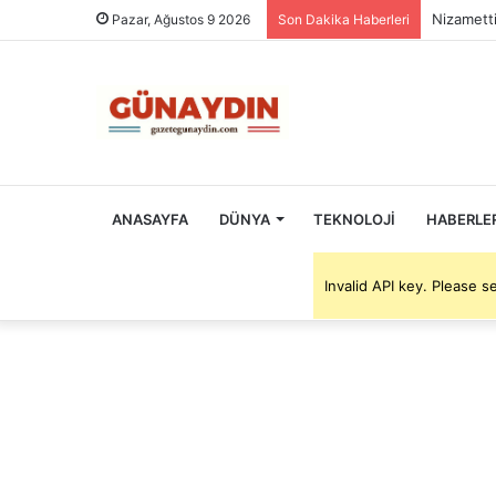
Nizametti
Pazar, Ağustos 9 2026
Son Dakika Haberleri
ANASAYFA
DÜNYA
TEKNOLOJI
HABERLE
Invalid API key. Please 