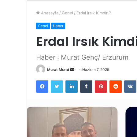
Anasayfa
/
Genel
/
Erdal Irsık Kimdir ?
Genel
Haber
Erdal Irsık Kimdi
Haber : Murat Genç/ Erzurum
Murat Murat
B
Haziran 7, 2025
i
Facebook
Twitter
LinkedIn
Tumblr
Pinterest
Reddit
VK
r
e
-
p
o
s
t
a