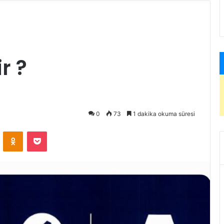
r ?
0
73
1 dakika okuma süresi
ontakte
Odnoklassniki
Pocket