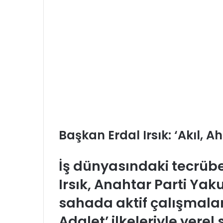
Başkan Erdal Irsık: ‘Akıl, 
İş dünyasındaki tecrübe
Irsık, Anahtar Parti Yak
sahada aktif çalışmaları
Adalet’ ilkeleriyle yerel