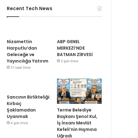
Recent Tech News
Nizamettin
ABP GENEL
Harputlu’dan
MERKEZİ’NDE
Geleceğe ve
BATMAN ZİRVESİ
Yayıncılığa Yatırım
3 gün önce
21 saat önce
Sancının Birlikteliği:
Kırbaç
Terme Belediye
Şaklamadan
Başkanı Şenol Kul,
Uyanmak
İş İnsanı Mevlüt
4 gün önce
Kefeli’nin Hışmına
Uğradı