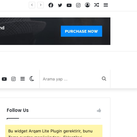
Facebook
Twitter
YouTube
Instagram
Kayıt
Rastgele
Kenar
Ol
Makale
Bölmesi
book
witter
YouTube
Instagram
Kenar
Dış
Arama
Bölmesi
görünümü
yap
Follow Us
değiştir
...
Bu widget Arqam Lite Plugin gerektirir, bunu