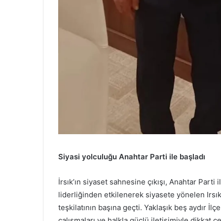
Siyasi yolculuğu Anahtar Parti ile başladı
İrsık’ın siyaset sahnesine çıkışı, Anahtar Parti
liderliğinden etkilenerek siyasete yönelen Irsı
teşkilatının başına geçti. Yaklaşık beş aydır İlç
çalışmaları ve halkla güçlü iletişimiyle dikkat çe