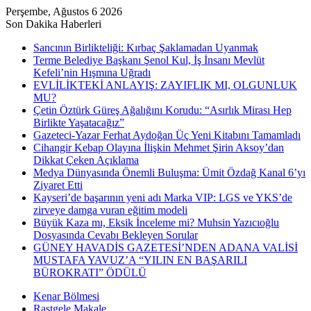
Perşembe, Ağustos 6 2026
Son Dakika Haberleri
Sancının Birlikteliği: Kırbaç Şaklamadan Uyanmak
Terme Belediye Başkanı Şenol Kul, İş İnsanı Mevlüt
Kefeli’nin Hışmına Uğradı
EVLİLİKTEKİ ANLAYIŞ: ZAYIFLIK MI, OLGUNLUK
MU?
Çetin Öztürk Güreş Ağalığını Korudu: “Asırlık Mirası Hep
Birlikte Yaşatacağız”
Gazeteci-Yazar Ferhat Aydoğan Üç Yeni Kitabını Tamamladı
Cihangir Kebap Olayına İlişkin Mehmet Şirin Aksoy’dan
Dikkat Çeken Açıklama
Medya Dünyasında Önemli Buluşma: Ümit Özdağ Kanal 6’yı
Ziyaret Etti
Kayseri’de başarının yeni adı Marka VIP: LGS ve YKS’de
zirveye damga vuran eğitim modeli
Büyük Kaza mı, Eksik İnceleme mi? Muhsin Yazıcıoğlu
Dosyasında Cevabı Bekleyen Sorular
GÜNEY HAVADİS GAZETESİ’NDEN ADANA VALİSİ
MUSTAFA YAVUZ’A “YILIN EN BAŞARILI
BÜROKRATI” ÖDÜLÜ
Kenar Bölmesi
Rastgele Makale