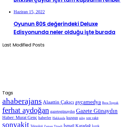
Haziran 15, 2022
Oyunun 80$ değerindeki Deluxe
Edisyonunda neler olduğu işte burada
Last Modified Posts
Tags
ahaberajans
ayçamedya
Alaattin Çakıcı
Bora Toprak
ferhat aydoğan
Gazete Günaydın
gazetegünaydın
Haber: Murat Genç
haberler
kuzgun
son vakit
Hakkında
mhp
sonvakit
İsmail Karadağ
Teknoloji
İçerik
Zaman Tüneli