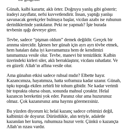
Günah, kalbi karartır, aklı örter. Doğruyu yanlış gibi gösterir;
iradeyi zayıflatır, nefsi kuvvetlendirir. İnsan, yaptığı yanlışı
savunacak gerekçeler bulmaya başlar, vicdan azabı ise ruhunun
derinliklerinde yankılanır. Peki ne yapmalı? İşte burada
tevbenin ışığı devreye girer.
Tevbe, sadece “pişman oldum” demek değildir. Gerçek bir
arınma sürecidir. İşlenen her günah için ayrı ayrı tövbe etmek,
hem hataları daha iyi kavramamıza hem de kendimizi
tanımamıza vesile olur. Tevbe, manevi bir temizliktir. Kalbin
üzerindeki kirleri siler, aklı berraklaştırır, vicdanı rahatlatır. Ve
en güzeli: Allah’ın affına vesile olur.
Ama günahın etkisi sadece ruhsal mıdır? Elbette hayır.
Kazancımıza, hayatımıza, hatta soframıza kadar uzanır. Günah,
tıpkı toprağa ekilen zehirli bir tohum gibidir. Ne kadar verimli
bir toprakta olursa olsun, sonunda mahsul çoraktır. Helal
kazancın bereketini yok eder. Paranız olur ama huzurunuz
olmaz. Çok kazanırsınız ama hayrını göremezsiniz.
Bu yüzden diyorum ki; helal kazanç sadece cebimizi değil,
kalbimizi de doyurur. Dürüstlükle, alın teriyle, adaletle
kazanılan her kuruş, ruhumuza huzur verir. Çünkü o kazançta
Allah’ın rızası vardır.