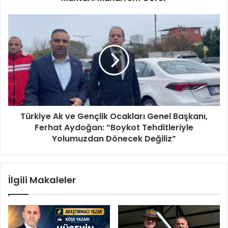
i
r
i
n
i
z
Türkiye Ak ve Gençlik Ocakları Genel Başkanı,
Ferhat Aydoğan: “Boykot Tehditleriyle
Yolumuzdan Dönecek Değiliz”
İlgili Makaleler