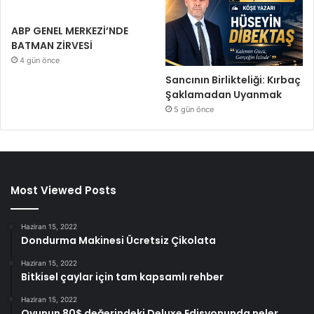
ABP GENEL MERKEZİ’NDE
BATMAN ZİRVESİ
4 gün önce
Sancının Birlikteliği: Kırbaç
Şaklamadan Uyanmak
5 gün önce
Most Viewed Posts
Haziran 15, 2022
Dondurma Makinesi Ücretsiz Çikolata
Haziran 15, 2022
Bitkisel çaylar için tam kapsamlı rehber
Haziran 15, 2022
Oyunun 80$ değerindeki Deluxe Edisyonunda neler