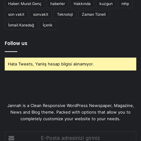
Haber: Murat Genç
haberler
Hakkında
kuzgun
mhp
son vakit
sonvakit
Teknoloji
Zaman Tüneli
İsmail Karadağ
İçerik
Follow us
Hata Tweets, Yanlış hesap bilgisi alınamıyor.
Jannah is a Clean Responsive WordPress Newspaper, Magazine,
News and Blog theme. Packed with options that allow you to
completely customize your website to your needs.
E-