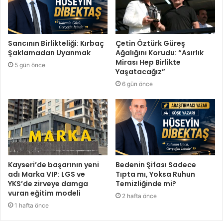
Sancının Birlikteliği: Kırbaç
Çetin Öztürk Güreş
Şaklamadan Uyanmak
Ağalığını Korudu: “Asırlık
Mirası Hep Birlikte
5 gün önce
Yaşatacağız”
6 gün önce
Kayseri’de başarının yeni
Bedenin Şifası Sadece
adı Marka VIP: LGS ve
Tıpta mı, Yoksa Ruhun
YKS’de zirveye damga
Temizliğinde mi?
vuran eğitim modeli
2 hafta önce
1 hafta önce