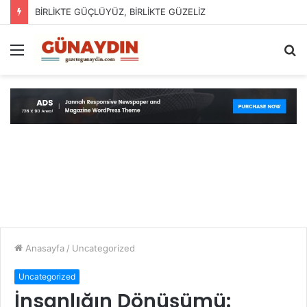
BİRLİKTE GÜÇLÜYÜZ, BİRLİKTE GÜZELİZ
Menü
A
y
...
Anasayfa
/
Uncategorized
Uncategorized
İnsanlığın Dönüşümü: