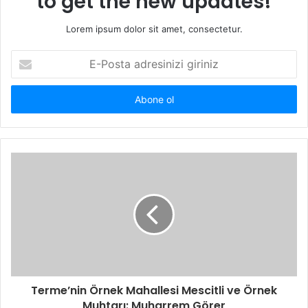
to get the new updates!
Lorem ipsum dolor sit amet, consectetur.
E
-
P
o
s
t
a
a
d
r
e
s
i
n
i
z
i
Terme’nin Örnek Mahallesi Mescitli ve Örnek
g
Muhtarı: Muharrem Görer