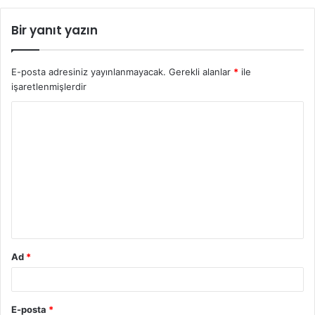
Bir yanıt yazın
E-posta adresiniz yayınlanmayacak.
Gerekli alanlar
*
ile
işaretlenmişlerdir
Y
o
r
u
m
*
Ad
*
E-posta
*