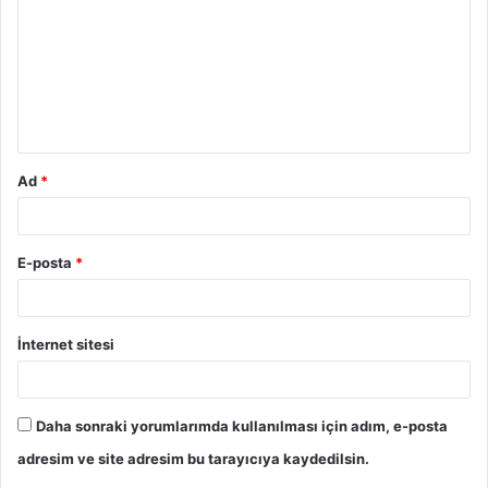
r
u
m
*
Ad
*
E-posta
*
İnternet sitesi
Daha sonraki yorumlarımda kullanılması için adım, e-posta
adresim ve site adresim bu tarayıcıya kaydedilsin.