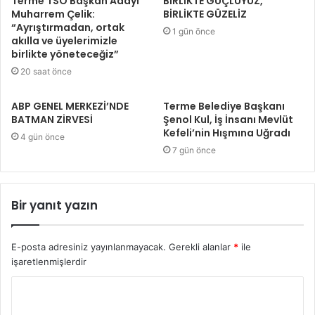
Terme TSO Başkan Adayı
BİRLİKTE GÜÇLÜYÜZ,
Muharrem Çelik:
BİRLİKTE GÜZELİZ
“Ayrıştırmadan, ortak
1 gün önce
akılla ve üyelerimizle
birlikte yöneteceğiz”
20 saat önce
ABP GENEL MERKEZİ’NDE
Terme Belediye Başkanı
BATMAN ZİRVESİ
Şenol Kul, İş İnsanı Mevlüt
Kefeli’nin Hışmına Uğradı
4 gün önce
7 gün önce
Bir yanıt yazın
E-posta adresiniz yayınlanmayacak.
Gerekli alanlar
*
ile
işaretlenmişlerdir
Y
o