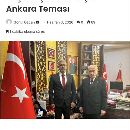
Ankara Teması
Gönül Özcan
B
Haziran 3, 2026
0
89
i
1 dakika okuma süresi
r
e
-
p
o
s
t
a
g
ö
n
d
e
r