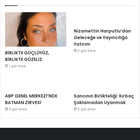
Nizamettin Harputlu’dan
Geleceğe ve Yayıncılığa
Yatırım
2 gün önce
BİRLİKTE GÜÇLÜYÜZ,
BİRLİKTE GÜZELİZ
1 gün önce
ABP GENEL MERKEZİ’NDE
Sancının Birlikteliği: Kırbaç
BATMAN ZİRVESİ
Şaklamadan Uyanmak
4 gün önce
5 gün önce