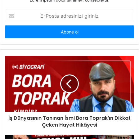
Lorem ipsum dolor sit amet, consectetur.
E
-
P
o
s
t
a
a
d
r
e
s
i
n
i
z
i
İş Dünyasının Tanınan İsmi Bora Toprak’ın Dikkat
g
Çeken Hayat Hikâyesi
i
r