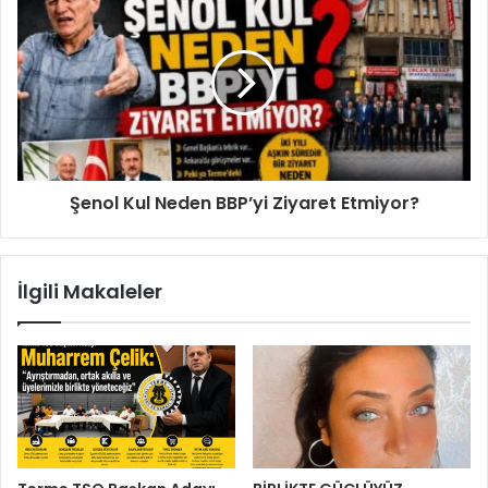
i
n
i
z
Şenol Kul Neden BBP’yi Ziyaret Etmiyor?
İlgili Makaleler