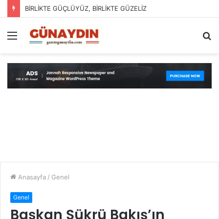
BİRLİKTE GÜÇLÜYÜZ, BİRLİKTE GÜZELİZ
Menü
A
y
...
Anasayfa
/
Genel
Genel
Başkan Şükrü Bakış’ın