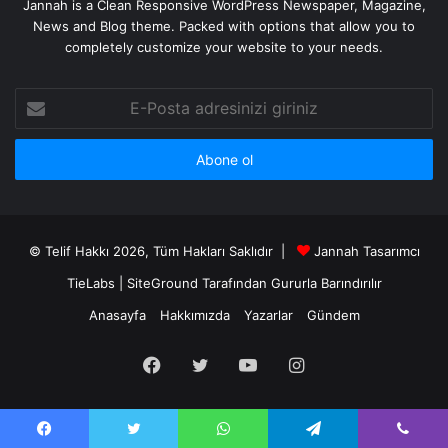
Jannah is a Clean Responsive WordPress Newspaper, Magazine,
News and Blog theme. Packed with options that allow you to
completely customize your website to your needs.
E-
Posta
adresinizi
giriniz
© Telif Hakkı 2026, Tüm Hakları Saklıdır |
Jannah Tasarımcı
TieLabs
|
SiteGround
Tarafından Gururla Barındırılır
Anasayfa
Hakkımızda
Yazarlar
Gündem
Facebook
Twitter
YouTube
Instagram