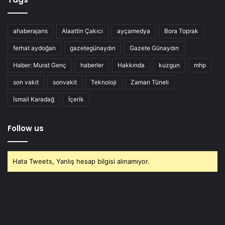
ahaberajans
Alaattin Çakıcı
ayçamedya
Bora Toprak
ferhat aydoğan
gazetegünaydın
Gazete Günaydın
Haber: Murat Genç
haberler
Hakkında
kuzgun
mhp
son vakit
sonvakit
Teknoloji
Zaman Tüneli
İsmail Karadağ
İçerik
Follow us
Hata Tweets, Yanlış hesap bilgisi alınamıyor.