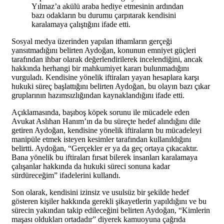
Yılmaz’a akülü araba hediye etmesinin ardından
bazı odakların bu durumu çarpıtarak kendisini
karalamaya çalıştığını ifade etti.
Sosyal medya üzerinden yapılan ithamların gerçeği
yansıtmadığını belirten Aydoğan, konunun emniyet güçleri
tarafından ihbar olarak değerlendirilerek incelendiğini, ancak
hakkında herhangi bir mahkumiyet kararı bulunmadığını
vurguladı. Kendisine yönelik iftiraları yayan hesaplara karşı
hukuki süreç başlattığını belirten Aydoğan, bu olayın bazı çıkar
gruplarının hazımsızlığından kaynaklandığını ifade etti.
Açıklamasında, başıboş köpek sorunu ile mücadele eden
Avukat Aslıhan Hanım’ın da bu süreçte hedef alındığını dile
getiren Aydoğan, kendisine yönelik iftiraların bu mücadeleyi
manipüle etmek isteyen kesimler tarafından kullanıldığını
belirtti. Aydoğan, “Gerçekler er ya da geç ortaya çıkacaktır.
Bana yönelik bu iftiraları fırsat bilerek insanları karalamaya
çalışanlar hakkında da hukuki süreci sonuna kadar
sürdüreceğim” ifadelerini kullandı.
Son olarak, kendisini izinsiz ve usulsüz bir şekilde hedef
gösteren kişiler hakkında gerekli şikayetlerin yapıldığını ve bu
sürecin yakından takip edileceğini belirten Aydoğan, “Kimlerin
maşası oldukları ortadadır” diyerek kamuoyuna çağrıda