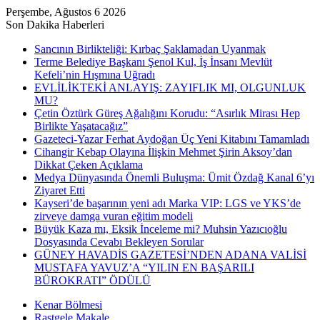
Perşembe, Ağustos 6 2026
Son Dakika Haberleri
Sancının Birlikteliği: Kırbaç Şaklamadan Uyanmak
Terme Belediye Başkanı Şenol Kul, İş İnsanı Mevlüt
Kefeli’nin Hışmına Uğradı
EVLİLİKTEKİ ANLAYIŞ: ZAYIFLIK MI, OLGUNLUK
MU?
Çetin Öztürk Güreş Ağalığını Korudu: “Asırlık Mirası Hep
Birlikte Yaşatacağız”
Gazeteci-Yazar Ferhat Aydoğan Üç Yeni Kitabını Tamamladı
Cihangir Kebap Olayına İlişkin Mehmet Şirin Aksoy’dan
Dikkat Çeken Açıklama
Medya Dünyasında Önemli Buluşma: Ümit Özdağ Kanal 6’yı
Ziyaret Etti
Kayseri’de başarının yeni adı Marka VIP: LGS ve YKS’de
zirveye damga vuran eğitim modeli
Büyük Kaza mı, Eksik İnceleme mi? Muhsin Yazıcıoğlu
Dosyasında Cevabı Bekleyen Sorular
GÜNEY HAVADİS GAZETESİ’NDEN ADANA VALİSİ
MUSTAFA YAVUZ’A “YILIN EN BAŞARILI
BÜROKRATI” ÖDÜLÜ
Kenar Bölmesi
Rastgele Makale