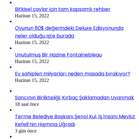
Bitkisel çaylar için tam kapsamlı rehber
Haziran 15, 2022
Oyunun 80$ değerindeki Deluxe Edisyonunda
neler olduğu işte burada
Haziran 15, 2022
Unutulmuş Bir Hazine Fontainebleau
Haziran 15, 2022
Ev sahipleri milyarları neden masada bırakıyor?
Haziran 15, 2022
Sancının Birlikteliği: Kırbaç Şaklamadan Uyanmak
18 saat önce
Terme Belediye Başkanı Şenol Kul, İş İnsanı Mevlüt
Kefeli’nin Hışmına Uğradı
3 gün önce