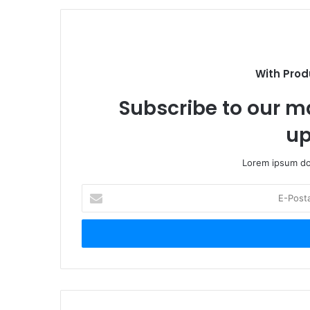
With Prod
Subscribe to our ma
up
Lorem ipsum dol
E
-
P
o
s
t
a
a
d