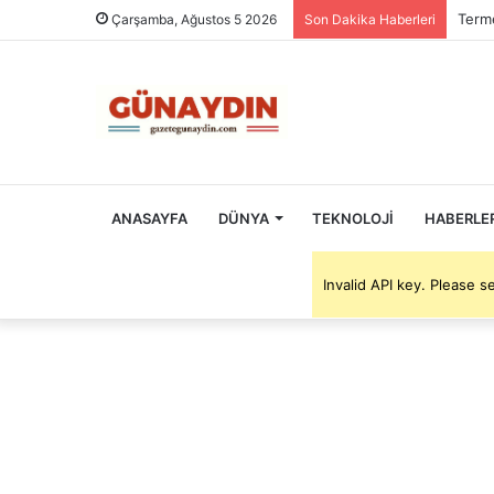
Terme
Çarşamba, Ağustos 5 2026
Son Dakika Haberleri
ANASAYFA
DÜNYA
TEKNOLOJI
HABERLE
Invalid API key. Please 