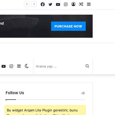
Facebook
Twitter
YouTube
Instagram
Kayıt
Rastgele
Kenar
Ol
Makale
Bölmesi
book
witter
YouTube
Instagram
Kenar
Dış
Arama
Bölmesi
görünümü
yap
Follow Us
değiştir
...
Bu widget Arqam Lite Plugin gerektirir, bunu