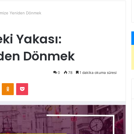
imize Yeniden Dönmek
i Yakası:
iden Dönmek
0
78
1 dakika okuma süresi
ontakte
Odnoklassniki
Pocket