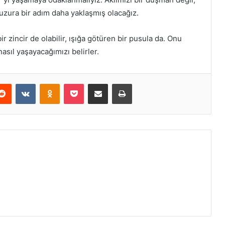
huzura bir adım daha yaklaşmış olacağız.
r zincir de olabilir, ışığa götüren bir pusula da. Onu
asıl yaşayacağımızı belirler.
Reddit
VKontakte
Odnoklassniki
Pocket
E-Posta ile paylaş
Yazdır