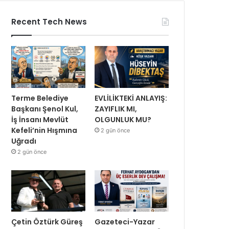
Recent Tech News
Terme Belediye
EVLİLİKTEKİ ANLAYIŞ:
Başkanı Şenol Kul,
ZAYIFLIK MI,
İş İnsanı Mevlüt
OLGUNLUK MU?
Kefeli’nin Hışmına
2 gün önce
Uğradı
2 gün önce
Çetin Öztürk Güreş
Gazeteci-Yazar