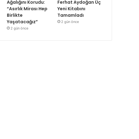
Ağalığını Korudu:
Ferhat Aydoğan Üç
“Asırlık Mirası Hep
Yeni Kitabını
Birlikte
Tamamladı
Yaşatacağız”
2 gün önce
2 gün önce