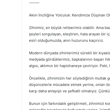
⸻
Aklın İnciliğine Yolculuk: Kendimize Düşman
Zihnimiz, en büyük rehberimiz olabilir. Ama ba
şeyleri sorgulayan, eleştiren, hata arayan bir 
esiri olduğumuzda, anın huzurunu kaçırırız.
Modern dünyada zihinlerimiz sürekli bir kıyasla
medyada gördüklerimiz, başkalarının başarı hi
algısı, aklımızı bir hapishaneye çeviriyor. Peki, 
Öncelikle, zihnimizin her söylediğinin mutlak 
düşüncelerle mücadele etmek yerine, onları bir 
karşı daha anlayışlı ve şefkatli olmalıyız. Çünkü 
Bunun için farkındalık geliştirmeli, zihnimizi 
geleceğin kaygılarıyla boğuşmak yerine, “şimdi