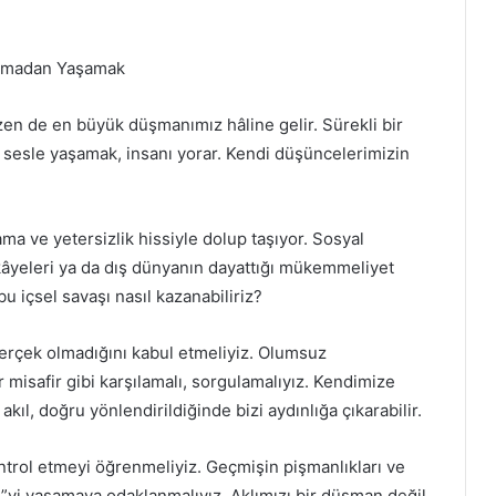
 Olmadan Yaşamak
zen de en büyük düşmanımız hâline gelir. Sürekli bir
iç sesle yaşamak, insanı yorar. Kendi düşüncelerimizin
ma ve yetersizlik hissiyle dolup taşıyor. Sosyal
kâyeleri ya da dış dünyanın dayattığı mükemmeliyet
bu içsel savaşı nasıl kazanabiliriz?
gerçek olmadığını kabul etmeliyiz. Olumsuz
misafir gibi karşılamalı, sorgulamalıyız. Kendimize
akıl, doğru yönlendirildiğinde bizi aydınlığa çıkarabilir.
kontrol etmeyi öğrenmeliyiz. Geçmişin pişmanlıkları ve
”yi yaşamaya odaklanmalıyız. Aklımızı bir düşman değil,