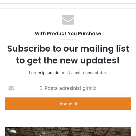
With Product You Purchase
Subscribe to our mailing list
to get the new updates!
Lorem ipsum dolor sit amet, consectetur.
E
-
P
o
s
t
a
a