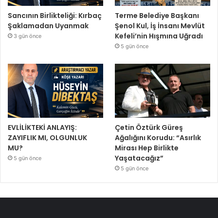
Sancının Birlikteliği: Kırbaç
Terme Belediye Başkanı
Şaklamadan Uyanmak
Şenol Kul, İş İnsanı Mevlüt
Kefeli’nin Hışmına Uğradı
3 gün önce
5 gün önce
EVLİLİKTEKİ ANLAYIŞ:
Çetin Öztürk Güreş
ZAYIFLIK MI, OLGUNLUK
Ağalığını Korudu: “Asırlık
MU?
Mirası Hep Birlikte
Yaşatacağız”
5 gün önce
5 gün önce