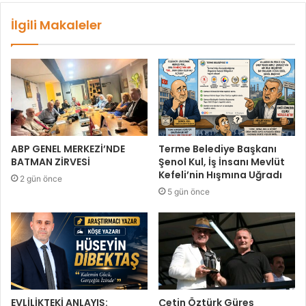
İlgili Makaleler
ABP GENEL MERKEZİ’NDE
Terme Belediye Başkanı
BATMAN ZİRVESİ
Şenol Kul, İş İnsanı Mevlüt
Kefeli’nin Hışmına Uğradı
2 gün önce
5 gün önce
EVLİLİKTEKİ ANLAYIŞ:
Çetin Öztürk Güreş