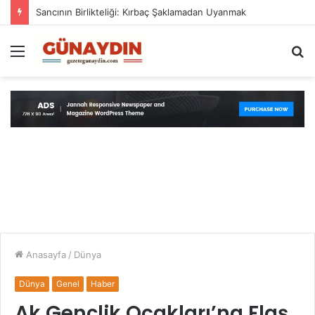
Sancının Birlikteliği: Kırbaç Şaklamadan Uyanmak
Menü
A
y
...
Anasayfa
/
Dünya
Dünya
Genel
Haber
Ak Gençlik Ocakları’na Flaş