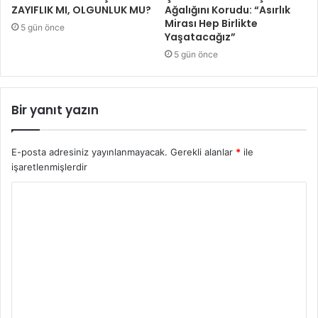
ZAYIFLIK MI, OLGUNLUK MU?
Ağalığını Korudu: “Asırlık
Mirası Hep Birlikte
5 gün önce
Yaşatacağız”
5 gün önce
Bir yanıt yazın
E-posta adresiniz yayınlanmayacak.
Gerekli alanlar
*
ile
işaretlenmişlerdir
Y
o
r
u
m
*