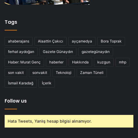
Tags
ahaberajans
Alaattin Çakıcı
ayçamedya
Bora Toprak
ferhat aydoğan
Gazete Günaydın
gazetegünaydın
Haber: Murat Genç
haberler
Hakkında
kuzgun
mhp
son vakit
sonvakit
Teknoloji
Zaman Tüneli
İsmail Karadağ
İçerik
Follow us
Hata Tweets, Yanlış hesap bilgisi alınamıyor.