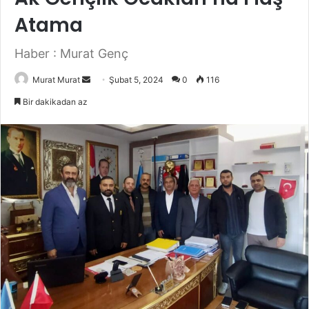
Atama
Haber : Murat Genç
Murat Murat
B
Şubat 5, 2024
0
116
i
Bir dakikadan az
r
e
-
p
o
s
t
a
g
ö
n
d