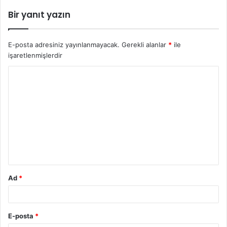
Bir yanıt yazın
E-posta adresiniz yayınlanmayacak.
Gerekli alanlar
*
ile
işaretlenmişlerdir
Y
o
r
u
m
*
Ad
*
E-posta
*