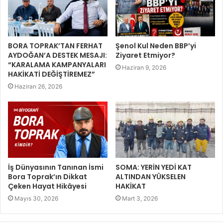
BORA TOPRAK’TAN FERHAT
Şenol Kul Neden BBP’yi
AYDOĞAN’A DESTEK MESAJI:
Ziyaret Etmiyor?
“KARALAMA KAMPANYALARI
Haziran 9, 2026
HAKİKATİ DEĞİŞTİREMEZ”
Haziran 26, 2026
İş Dünyasının Tanınan İsmi
SOMA: YERİN YEDİ KAT
Bora Toprak’ın Dikkat
ALTINDAN YÜKSELEN
Çeken Hayat Hikâyesi
HAKİKAT
Mayıs 30, 2026
Mart 3, 2026