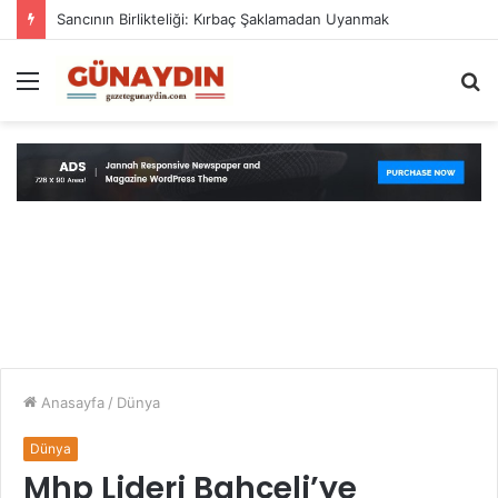
Sancının Birlikteliği: Kırbaç Şaklamadan Uyanmak
Menü
A
y
...
Anasayfa
/
Dünya
Dünya
Mhp Lideri Bahçeli’ye