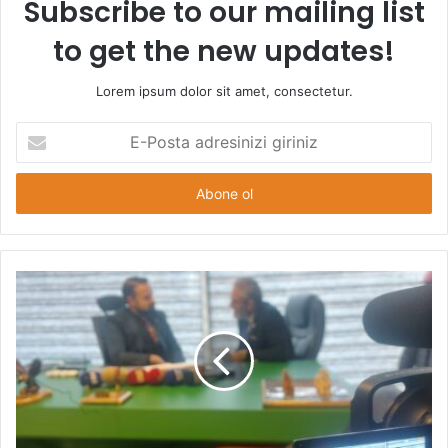
Subscribe to our mailing list
to get the new updates!
Lorem ipsum dolor sit amet, consectetur.
E
-
P
o
s
t
a
a
d
r
e
s
i
n
i
z