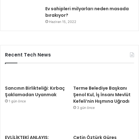
Ev sahipleri milyarları neden masada
bırakıyor?
Haziran 15, 2022
Recent Tech News
Sancının Birlikteliği: Kırbaç
Terme Belediye Başkanı
Şaklamadan Uyanmak
Şenol Kul, İş İnsanı Mevlüt
Kefeli’nin Hışmına Uğradı
1 gün önce
3 gün önce
EVLİLİKTEKİ ANLAYIŞ:
Çetin Öztürk Güreş