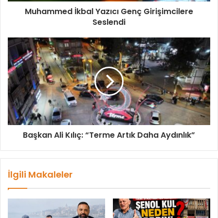
i
Muhammed İkbal Yazıcı Genç Girişimcilere
g
Seslendi
i
r
i
n
i
z
Başkan Ali Kılıç: “Terme Artık Daha Aydınlık”
İlgili Makaleler