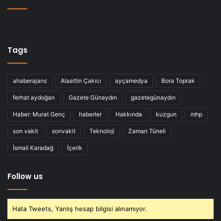
Tags
ahaberajans
Alaattin Çakıcı
ayçamedya
Bora Toprak
ferhat aydoğan
Gazete Günaydın
gazetegünaydın
Haber: Murat Genç
haberler
Hakkında
kuzgun
mhp
son vakit
sonvakit
Teknoloji
Zaman Tüneli
İsmail Karadağ
İçerik
Follow us
Hata Tweets, Yanlış hesap bilgisi alınamıyor.