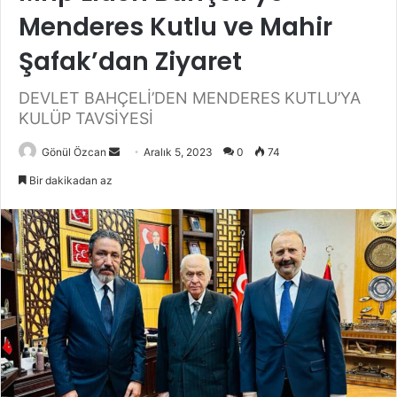
Menderes Kutlu ve Mahir
Şafak’dan Ziyaret
DEVLET BAHÇELİ’DEN MENDERES KUTLU’YA
KULÜP TAVSİYESİ
Gönül Özcan
B
Aralık 5, 2023
0
74
i
Bir dakikadan az
r
e
-
p
o
s
t
a
g
ö