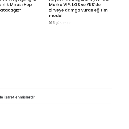
ırlık Mirası Hep
Marka VIP: LGS ve YKS’de
aşatacağız”
zirveye damga vuran eğitim
modeli
5 gün önce
le işaretlenmişlerdir