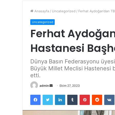
Anasayfa
/
Uncategorized
/
Ferhat Aydoğan’dan TB
Uncategorized
Ferhat Aydoğan
Hastanesi Başhe
Dünya Basın Federasyonu üyesi
Büyük Millet Meclisi Hastenesi b
etti.
admin
B
Ekim 27, 2023
i
Facebook
Twitter
LinkedIn
Tumblr
Pinterest
Reddit
VK
r
e
-