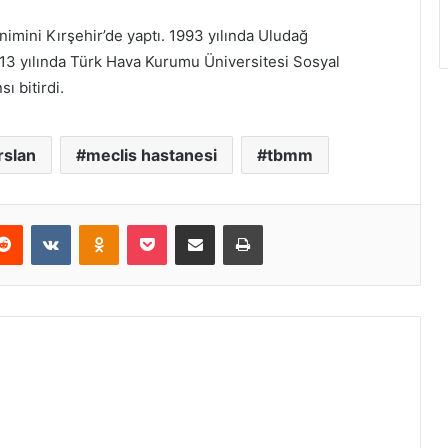
nimini Kırşehir’de yaptı. 1993 yılında Uludağ
13 yılında Türk Hava Kurumu Üniversitesi Sosyal
ı bitirdi.
rslan
meclis hastanesi
tbmm
Reddit
VKontakte
Odnoklassniki
Pocket
E-Posta ile paylaş
Yazdır