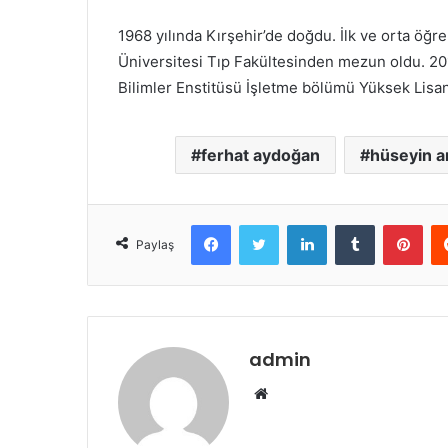
1968 yılında Kırşehir’de doğdu. İlk ve orta öğre
Üniversitesi Tıp Fakültesinden mezun oldu. 20
Bilimler Enstitüsü İşletme bölümü Yüksek Lisans
ferhat aydoğan
hüseyin a
Facebook
Twitter
LinkedIn
Tumblr
Pinterest
Paylaş
admin
W
e
b