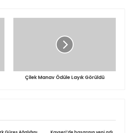
Çilek Manav Ödüle Layık Görüldü
rk Güreş Ağalığını
Kayseri’de başarının yeni adı