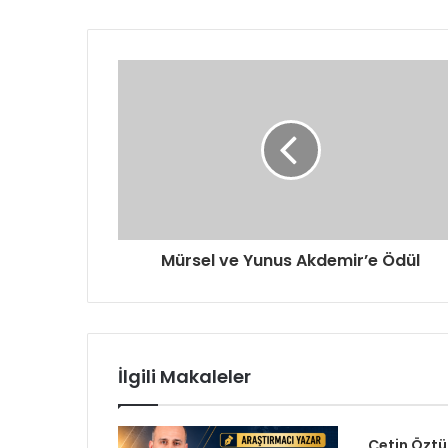
a
a
d
r
e
s
i
n
i
z
i
g
Mürsel ve Yunus Akdemir’e Ödül
i
r
i
n
i
z
İlgili Makaleler
Çetin Öztü