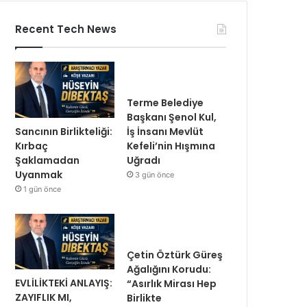
Recent Tech News
Terme Belediye
Başkanı Şenol Kul,
Sancının Birlikteliği:
İş İnsanı Mevlüt
Kırbaç
Kefeli’nin Hışmına
Şaklamadan
Uğradı
Uyanmak
3 gün önce
1 gün önce
Çetin Öztürk Güreş
Ağalığını Korudu:
EVLİLİKTEKİ ANLAYIŞ:
“Asırlık Mirası Hep
ZAYIFLIK MI,
Birlikte