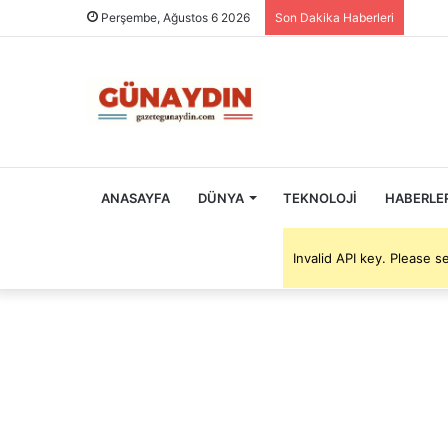
Perşembe, Ağustos 6 2026
Son Dakika Haberleri
ANASAYFA
DÜNYA
TEKNOLOJI
HABERLE
Invalid API key. Please 