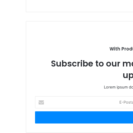
s
i
t
e
s
i
With Prod
Subscribe to our ma
up
Lorem ipsum dol
E
-
P
o
s
t