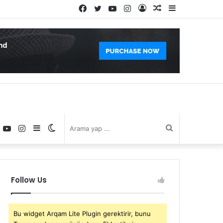
Facebook
Twitter
YouTube
Instagram
Kayıt
Rastgele
Kenar
Ol
Makale
Bölmesi
book
witter
YouTube
Instagram
Kenar
Dış
Arama
Bölmesi
görünümü
yap
Follow Us
değiştir
...
Bu widget Arqam Lite Plugin gerektirir, bunu