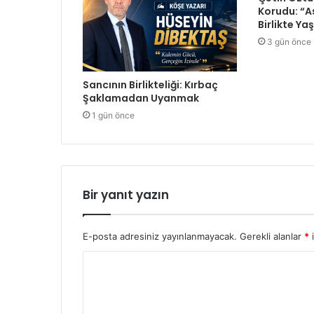
Korudu: “As
Birlikte Y
3 gün önce
Sancının Birlikteliği: Kırbaç
Şaklamadan Uyanmak
1 gün önce
Bir yanıt yazın
E-posta adresiniz yayınlanmayacak.
Gerekli alanlar
*
i
Y
o
r