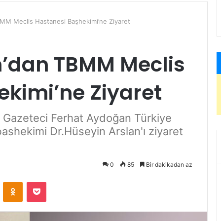
MM Meclis Hastanesi Başhekimi’ne Ziyaret
’dan TBMM Meclis
kimi’ne Ziyaret
 Gazeteci Ferhat Aydoğan Türkiye
ashekimi Dr.Hüseyin Arslan'ı ziyaret
0
85
Bir dakikadan az
ontakte
Odnoklassniki
Pocket