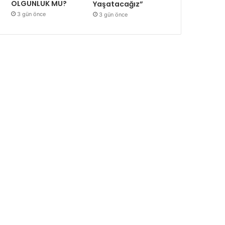
OLGUNLUK MU?
Yaşatacağız”
3 gün önce
3 gün önce