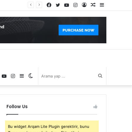
Facebook
Twitter
YouTube
Instagram
Kayıt
Rastgele
Kenar
Ol
Makale
Bölmesi
book
witter
YouTube
Instagram
Kenar
Dış
Arama
Bölmesi
görünümü
yap
Follow Us
değiştir
...
Bu widget Arqam Lite Plugin gerektirir, bunu