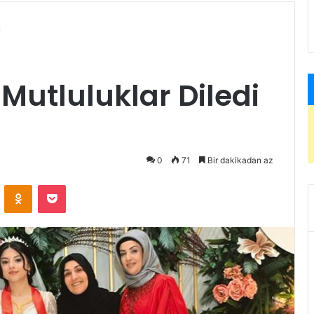
i
Mutluluklar Diledi
0
71
Bir dakikadan az
ontakte
Odnoklassniki
Pocket