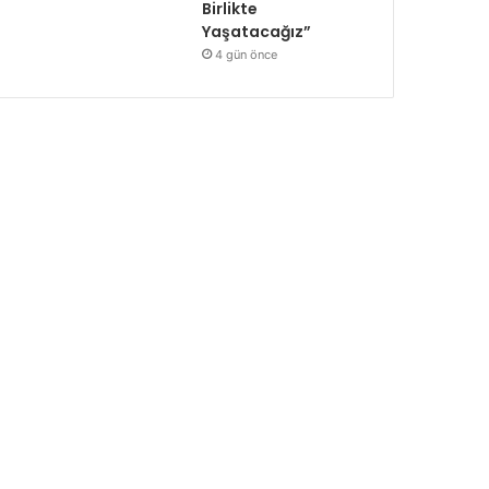
Birlikte
Yaşatacağız”
4 gün önce