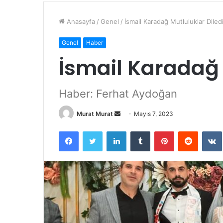
Anasayfa
/
Genel
/
İsmail Karadağ Mutluluklar Diled
Genel
Haber
İsmail Karadağ 
Haber: Ferhat Aydoğan
Murat Murat
B
Mayıs 7, 2023
i
Facebook
Twitter
LinkedIn
Tumblr
Pinterest
Reddit
VK
r
e
-
p
o
s
t
a