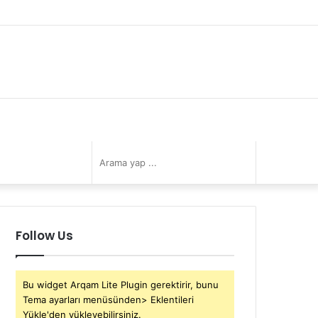
Facebook
Twitter
YouTube
Instagram
Kayıt
Rastgele
Kenar
Ol
Makale
Bölmesi
book
itter
YouTube
Instagram
Kenar
Dış
Arama
Bölmesi
görünümü
yap
Follow Us
değiştir
...
Bu widget Arqam Lite Plugin gerektirir, bunu
Tema ayarları menüsünden> Eklentileri
Yükle'den yükleyebilirsiniz.