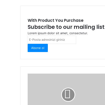
t
e
s
With Product You Purchase
i
Subscribe to our mailing lis
Lorem ipsum dolor sit amet, consectetur.
E
-
P
o
s
t
a
a
d
r
e
s
i
n