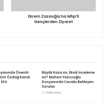
Ekrem Zazaoğlu’na Mhp’li
Gençlerden Ziyaret
yasında Önemli
Büyük Kaza mı, Eksik İnceleme
Ümit Özdağ Kanal
mi? Muhsin Yazıcıoğlu
 Etti
Dosyasında Cevabı Bekleyen
Sorular
1 hafta önce