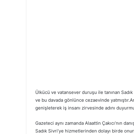
s
t
a
g
ö
n
d
e
r
m
e
k
Ülkücü ve vatansever duruşu ile tanınan Sadık S
ve bu davada gönlünce cezaevinde yatmıştır.An
genişleterek iş insanı zirvesinde adını duyurmu
Gazeteci aynı zamanda Alaattin Çakıcı’nın danış
Sadık Sivri’ye hizmetlerinden dolayı birde onur 