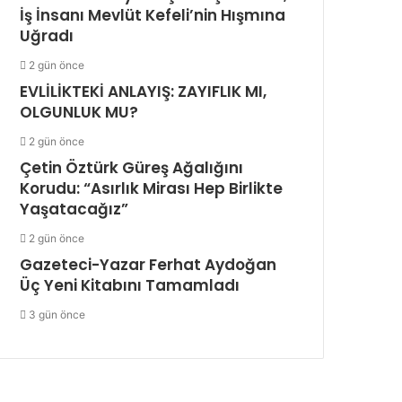
İş İnsanı Mevlüt Kefeli’nin Hışmına
Uğradı
2 gün önce
EVLİLİKTEKİ ANLAYIŞ: ZAYIFLIK MI,
OLGUNLUK MU?
2 gün önce
Çetin Öztürk Güreş Ağalığını
Korudu: “Asırlık Mirası Hep Birlikte
Yaşatacağız”
2 gün önce
Gazeteci-Yazar Ferhat Aydoğan
Üç Yeni Kitabını Tamamladı
3 gün önce