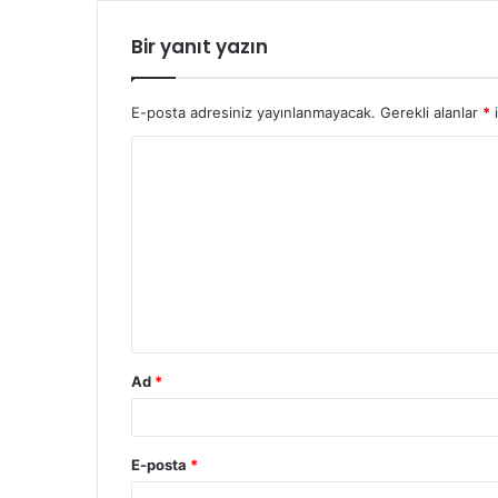
Bir yanıt yazın
E-posta adresiniz yayınlanmayacak.
Gerekli alanlar
*
i
Y
o
r
u
m
*
Ad
*
E-posta
*