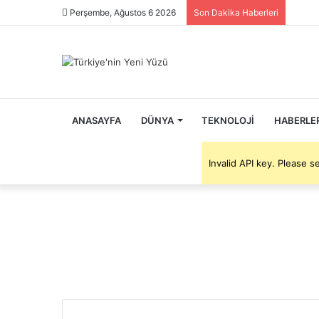
Perşembe, Ağustos 6 2026
Son Dakika Haberleri
ANASAYFA
DÜNYA
TEKNOLOJI
HABERLE
Invalid API key. Please 