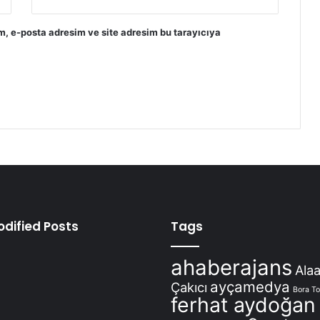
m, e-posta adresim ve site adresim bu tarayıcıya
odified Posts
Tags
ahaberajans
Alaa
ayçamedya
Çakıcı
Bora T
ferhat aydoğan