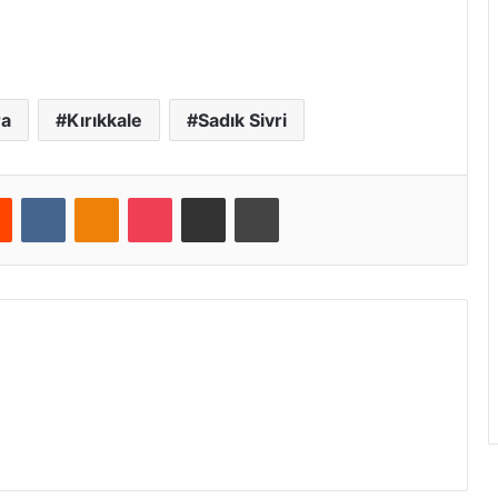
ra
Kırıkkale
Sadık Sivri
Reddit
VKontakte
Odnoklassniki
Pocket
E-Posta ile paylaş
Yazdır