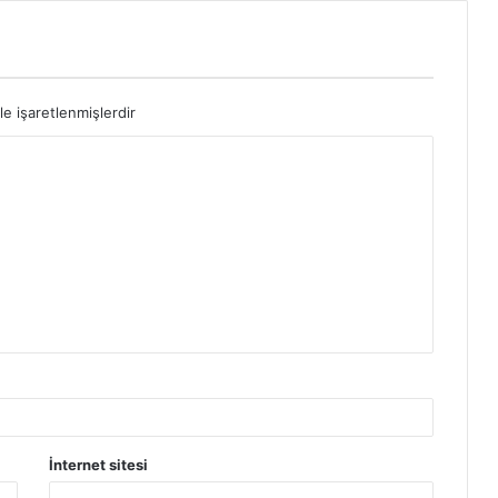
le işaretlenmişlerdir
İnternet sitesi