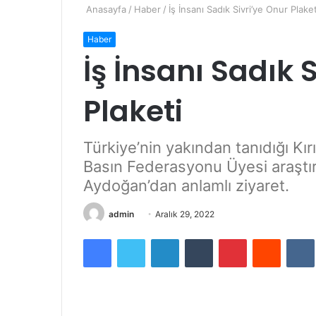
Anasayfa
/
Haber
/
İş İnsanı Sadık Sivri’ye Onur Plaket
Haber
İş İnsanı Sadık 
Plaketi
Türkiye’nin yakından tanıdığı Kır
Basın Federasyonu Üyesi araştı
Aydoğan’dan anlamlı ziyaret.
admin
B
Aralık 29, 2022
i
Facebook
Twitter
LinkedIn
Tumblr
Pinterest
Reddit
VK
r
e
-
p
o