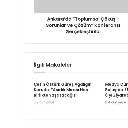
i
z
i
Ankara’da “Toplumsal Çöküş -
g
Sorunlar ve Çözüm” Konferansı
i
Gerçekleştirildi
r
i
n
i
z
İlgili Makaleler
Çetin Öztürk Güreş Ağalığını
Medya Dün
Korudu: “Asırlık Mirası Hep
Buluşma: 
Birlikte Yaşatacağız”
6’yı Ziyaret
2 gün önce
4 gün önce