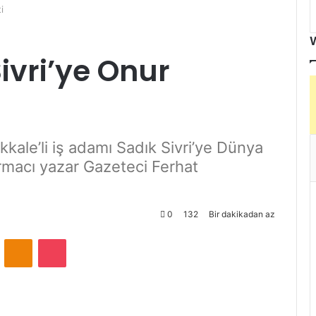
i
Sivri’ye Onur
ıkkale’li iş adamı Sadık Sivri’ye Dünya
rmacı yazar Gazeteci Ferhat
0
132
Bir dakikadan az
ontakte
Odnoklassniki
Pocket