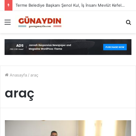
Terme Belediye Başkanı Şenol Kul, İş İnsanı Mevlüt Kefeli’nin Hışmına Uğradı
Menü
A
y
...
Anasayfa
/
araç
araç