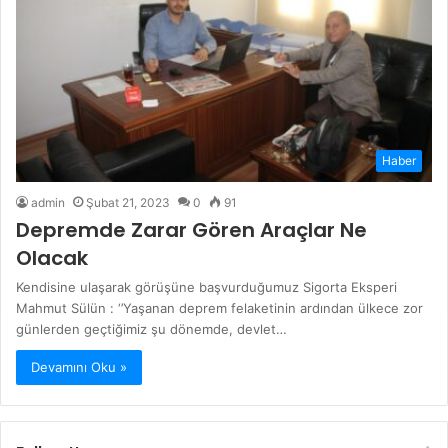
Haber
admin
Şubat 21, 2023
0
91
Depremde Zarar Gören Araçlar Ne
Olacak
Kendisine ulaşarak görüşüne başvurduğumuz Sigorta Eksperi
Mahmut Sülün : ‘’Yaşanan deprem felaketinin ardından ülkece zor
günlerden geçtiğimiz şu dönemde, devlet…
Devamını Oku »