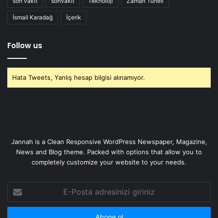
son vakit
sonvakit
Teknoloji
Zaman Tüneli
İsmail Karadağ
İçerik
Follow us
Hata Tweets, Yanlış hesap bilgisi alınamıyor.
Jannah is a Clean Responsive WordPress Newspaper, Magazine,
News and Blog theme. Packed with options that allow you to
completely customize your website to your needs.
E-
Posta
adresinizi
giriniz