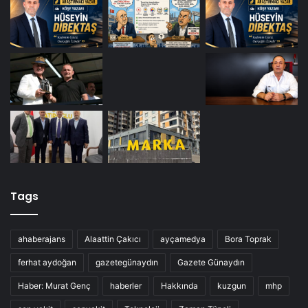
Tags
ahaberajans
Alaattin Çakıcı
ayçamedya
Bora Toprak
ferhat aydoğan
gazetegünaydın
Gazete Günaydın
Haber: Murat Genç
haberler
Hakkında
kuzgun
mhp