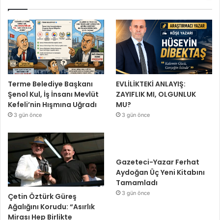
Terme Belediye Başkanı
EVLİLİKTEKİ ANLAYIŞ:
Şenol Kul, İş İnsanı Mevlüt
ZAYIFLIK MI, OLGUNLUK
Kefeli’nin Hışmına Uğradı
MU?
3 gün önce
3 gün önce
Gazeteci-Yazar Ferhat
Aydoğan Üç Yeni Kitabını
Tamamladı
3 gün önce
Çetin Öztürk Güreş
Ağalığını Korudu: “Asırlık
Mirası Hep Birlikte