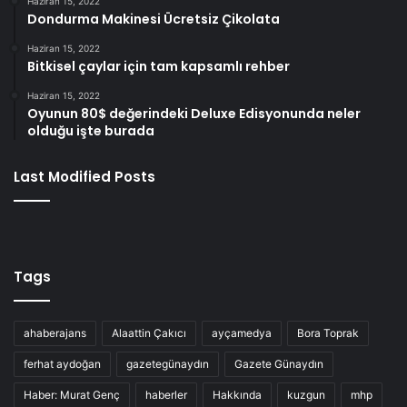
Haziran 15, 2022
Dondurma Makinesi Ücretsiz Çikolata
Haziran 15, 2022
Bitkisel çaylar için tam kapsamlı rehber
Haziran 15, 2022
Oyunun 80$ değerindeki Deluxe Edisyonunda neler
olduğu işte burada
Last Modified Posts
Tags
ahaberajans
Alaattin Çakıcı
ayçamedya
Bora Toprak
ferhat aydoğan
gazetegünaydın
Gazete Günaydın
Haber: Murat Genç
haberler
Hakkında
kuzgun
mhp