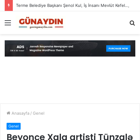
Terme Belediye Başkanı Şenol Kul, İş İnsanı Mevlüt Kefeli’nin Hışmına Uğradı
Menü
A
y
...
Anasayfa
/
Genel
Genel
Beyonce Xalq artisti Tünzalə