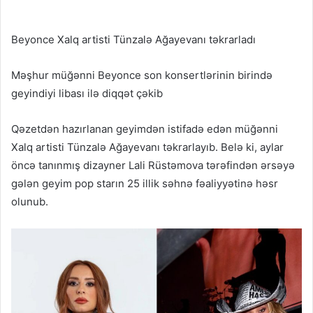
Beyonce Xalq artisti Tünzalə Ağayevanı təkrarladı
Məşhur müğənni Beyonce son konsertlərinin birində
geyindiyi libası ilə diqqət çəkib
Qəzetdən hazırlanan geyimdən istifadə edən müğənni
Xalq artisti Tünzalə Ağayevanı təkrarlayıb. Belə ki, aylar
öncə tanınmış dizayner Lali Rüstəmova tərəfindən ərsəyə
gələn geyim pop starın 25 illik səhnə fəaliyyətinə həsr
olunub.