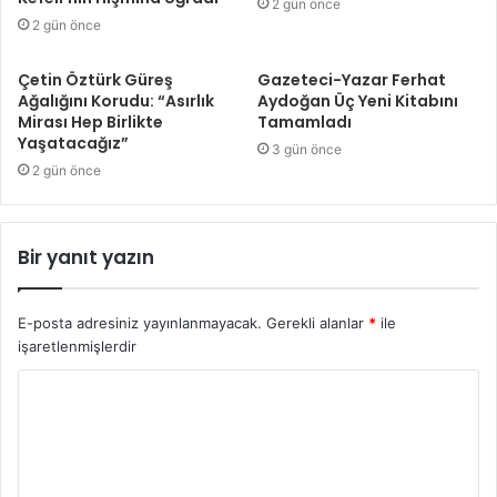
2 gün önce
2 gün önce
Çetin Öztürk Güreş
Gazeteci-Yazar Ferhat
Ağalığını Korudu: “Asırlık
Aydoğan Üç Yeni Kitabını
Mirası Hep Birlikte
Tamamladı
Yaşatacağız”
3 gün önce
2 gün önce
Bir yanıt yazın
E-posta adresiniz yayınlanmayacak.
Gerekli alanlar
*
ile
işaretlenmişlerdir
Y
o
r
u