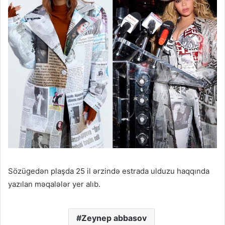
Sözügedən plaşda 25 il ərzində estrada ulduzu haqqında
yazılan məqalələr yer alıb.
Zeynep abbasov