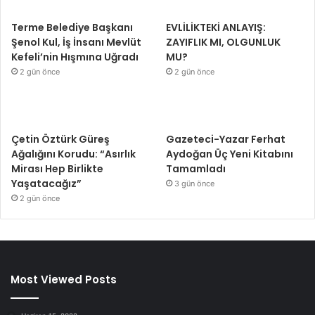
Terme Belediye Başkanı
EVLİLİKTEKİ ANLAYIŞ:
Şenol Kul, İş İnsanı Mevlüt
ZAYIFLIK MI, OLGUNLUK
Kefeli’nin Hışmına Uğradı
MU?
2 gün önce
2 gün önce
Çetin Öztürk Güreş
Gazeteci-Yazar Ferhat
Ağalığını Korudu: “Asırlık
Aydoğan Üç Yeni Kitabını
Mirası Hep Birlikte
Tamamladı
Yaşatacağız”
3 gün önce
2 gün önce
Most Viewed Posts