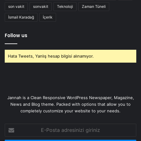
son vakit
sonvakit
Teknoloji
Zaman Tüneli
İsmail Karadağ
İçerik
Follow us
Hata Tweets, Yanlış hesap bilgisi alınamıyor.
Jannah is a Clean Responsive WordPress Newspaper, Magazine,
News and Blog theme. Packed with options that allow you to
completely customize your website to your needs.
E-
Posta
adresinizi