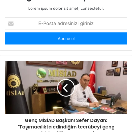
Lorem ipsum dolor sit amet, consectetur.
E
-
P
o
s
t
a
a
d
r
e
s
i
n
i
z
i
Genç MİSİAD Başkanı Sefer Dayan:
g
'Taşımacılıkta edindiğim tecrübeyi genç
i