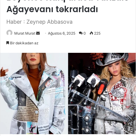
Ağayevanı təkrarladı
Haber : Zeynep Abbasova
Murat Murat
B
Ağustos 6, 2025
0
225
i
Bir dakikadan az
r
e
-
p
o
s
t
a
g
ö
n
d
e