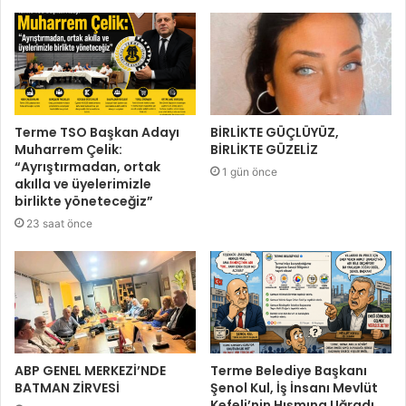
Terme TSO Başkan Adayı
BİRLİKTE GÜÇLÜYÜZ,
Muharrem Çelik:
BİRLİKTE GÜZELİZ
“Ayrıştırmadan, ortak
1 gün önce
akılla ve üyelerimizle
birlikte yöneteceğiz”
23 saat önce
ABP GENEL MERKEZİ’NDE
Terme Belediye Başkanı
BATMAN ZİRVESİ
Şenol Kul, İş İnsanı Mevlüt
Kefeli’nin Hışmına Uğradı