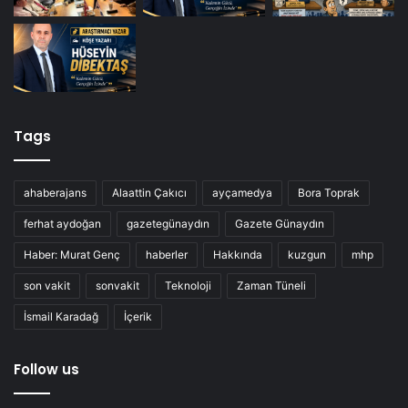
Tags
ahaberajans
Alaattin Çakıcı
ayçamedya
Bora Toprak
ferhat aydoğan
gazetegünaydın
Gazete Günaydın
Haber: Murat Genç
haberler
Hakkında
kuzgun
mhp
son vakit
sonvakit
Teknoloji
Zaman Tüneli
İsmail Karadağ
İçerik
Follow us