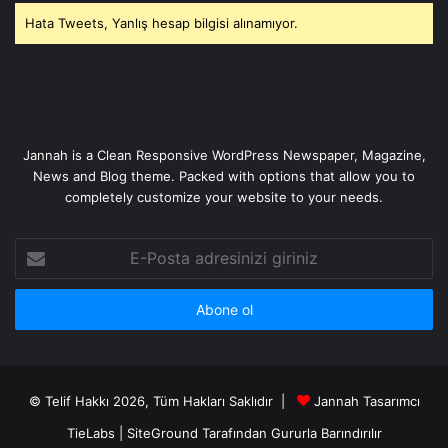
Hata Tweets, Yanlış hesap bilgisi alınamıyor.
Jannah is a Clean Responsive WordPress Newspaper, Magazine,
News and Blog theme. Packed with options that allow you to
completely customize your website to your needs.
E-
Posta
adresinizi
giriniz
© Telif Hakkı 2026, Tüm Hakları Saklıdır |
Jannah Tasarımcı
TieLabs
|
SiteGround
Tarafından Gururla Barındırılır