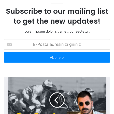
Subscribe to our mailing list
to get the new updates!
Lorem ipsum dolor sit amet, consectetur.
E
-
P
o
s
t
a
a
d
r
e
s
i
n