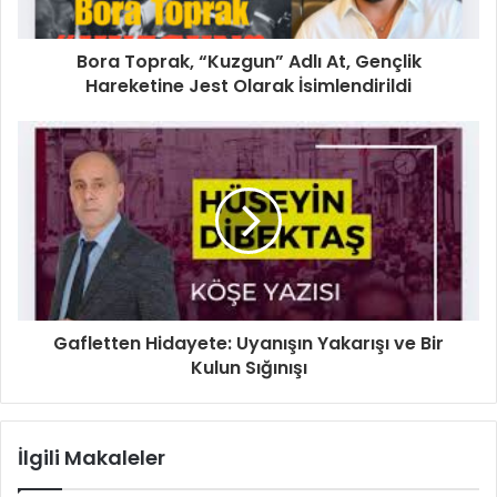
i
z
i
Bora Toprak, “Kuzgun” Adlı At, Gençlik
g
Hareketine Jest Olarak İsimlendirildi
i
r
i
n
i
z
Gafletten Hidayete: Uyanışın Yakarışı ve Bir
Kulun Sığınışı
İlgili Makaleler