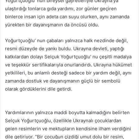
Yoğurtçuoğlu’ nun bireysel gayretleriyle Ukrayna’ya
ulaştırdığı tonlarca gıda yardımı, zor günler geçiren
binlerce insan için adeta can suyu olurken, aynı zamanda
yürekten bir dayanışmanın da öncüsü oldu.
Yoğurtçuoğlu’ nun çabaları yalnızca halk nezdinde değil,
resmi düzeyde de yankı buldu. Ukrayna devleti, yaptığı
katkılardan dolayı Selçuk Yoğurtçuoğlu’ nu çeşitli madalya
ve teşekkür sertifikalarıyla onurlandırdı
.
Ukrayna hükümet
yetkilileri, bu anlamlı desteği sadece bir yardım değil, aynı
zamanda dostluk ve dayanışmanın güçlü bir sembolü
olarak gördüklerini dile getirdi.
Yardımlarının yalnızca maddi boyutta kalmadığını belirten
Selçuk Yoğurtçuoğlu, özellikle Ukraynalı çocuklardan
gelen resimlerin ve mektupların kendisine ilham verdiğini
dile getiriyor. “Bir çocuğun çizdiği umut dolu bir resim,