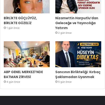
BİRLİKTE GÜÇLÜYÜZ,
Nizamettin Harputlu’dan
BİRLİKTE GÜZELİZ
Geleceğe ve Yayıncılığa
Yatırım
1 gün önce
2 gün önce
ABP GENEL MERKEZİ’NDE
Sancının Birlikteliği: Kırbaç
BATMAN ZİRVESİ
Şaklamadan Uyanmak
4 gün önce
5 gün önce