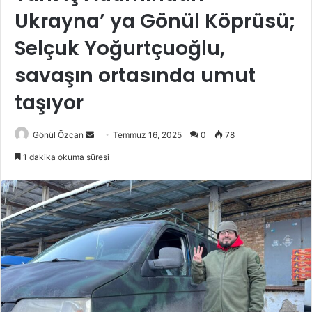
Ukrayna’ ya Gönül Köprüsü;
Selçuk Yoğurtçuoğlu,
savaşın ortasında umut
taşıyor
Gönül Özcan
B
Temmuz 16, 2025
0
78
i
1 dakika okuma süresi
r
e
-
p
o
s
t
a
g