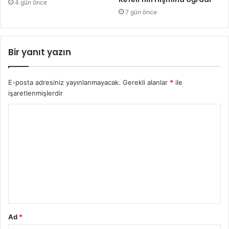
4 gün önce
7 gün önce
Bir yanıt yazın
E-posta adresiniz yayınlanmayacak.
Gerekli alanlar
*
ile
işaretlenmişlerdir
Y
o
r
u
m
*
Ad
*