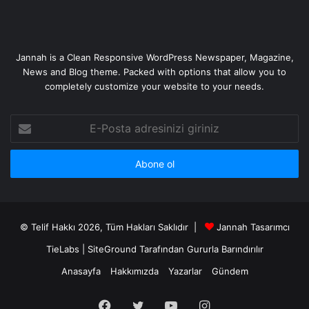
Jannah is a Clean Responsive WordPress Newspaper, Magazine,
News and Blog theme. Packed with options that allow you to
completely customize your website to your needs.
E-
Posta
adresinizi
giriniz
© Telif Hakkı 2026, Tüm Hakları Saklıdır |
Jannah Tasarımcı
TieLabs
|
SiteGround
Tarafından Gururla Barındırılır
Anasayfa
Hakkımızda
Yazarlar
Gündem
Facebook
Twitter
YouTube
Instagram