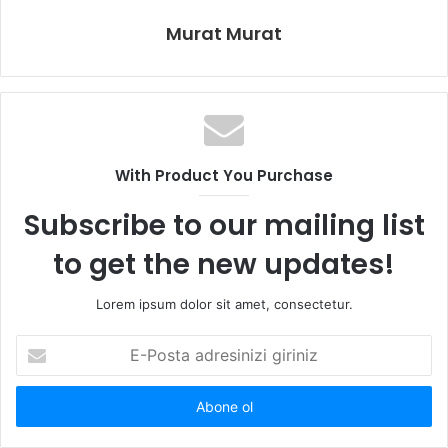
Murat Murat
With Product You Purchase
Subscribe to our mailing list
to get the new updates!
Lorem ipsum dolor sit amet, consectetur.
E
-
P
o
s