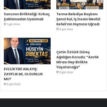
Sancının Birlikteliği: Kırbaç
Terme Belediye Başkanı
Şaklamadan Uyanmak
Şenol Kul, İş İnsanı Mevlüt
Kefeli’nin Hışmına Uğradı
1 gün önce
3 gün önce
Çetin Öztürk Güreş
Ağalığını Korudu: “Asırlık
Mirası Hep Birlikte
Yaşatacağız”
EVLİLİKTEKİ ANLAYIŞ:
3 gün önce
ZAYIFLIK MI, OLGUNLUK
MU?
3 gün önce