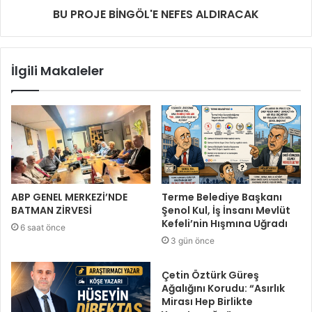
BU PROJE BİNGÖL'E NEFES ALDIRACAK
İlgili Makaleler
ABP GENEL MERKEZİ’NDE
Terme Belediye Başkanı
BATMAN ZİRVESİ
Şenol Kul, İş İnsanı Mevlüt
Kefeli’nin Hışmına Uğradı
6 saat önce
3 gün önce
Çetin Öztürk Güreş
Ağalığını Korudu: “Asırlık
Mirası Hep Birlikte