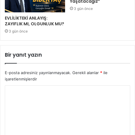
Yaşatacağız”
3 gün önce
EVLİLİKTEKİ ANLAYIŞ:
ZAYIFLIK MI, OLGUNLUK MU?
3 gün önce
Bir yanıt yazın
E-posta adresiniz yayınlanmayacak.
Gerekli alanlar
*
ile
işaretlenmişlerdir
Y
o
r
u
m