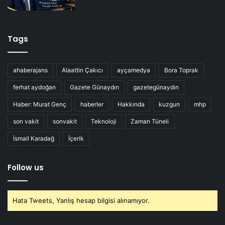
Tags
ahaberajans
Alaattin Çakıcı
ayçamedya
Bora Toprak
ferhat aydoğan
Gazete Günaydın
gazetegünaydın
Haber: Murat Genç
haberler
Hakkında
kuzgun
mhp
son vakit
sonvakit
Teknoloji
Zaman Tüneli
İsmail Karadağ
İçerik
Follow us
Hata Tweets, Yanlış hesap bilgisi alınamıyor.