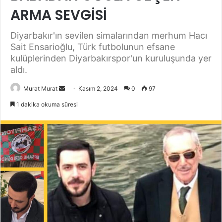
ARMA SEVGİSİ
Diyarbakır'ın sevilen simalarından merhum Hacı
Sait Ensarioğlu, Türk futbolunun efsane
kulüplerinden Diyarbakırspor'un kuruluşunda yer
aldı.
Murat Murat
B
Kasım 2, 2024
0
97
i
1 dakika okuma süresi
r
e
-
p
o
s
t
a
g
ö