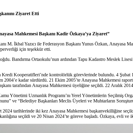
kanını Ziyaret Etti
Anayasa Mahkemesi Başkanı Kadir Özkaya’ya Ziyaret”
nı M. İkbal Yazıcı ile Federasyon Başkanı Yunus Özkan, Anayasa Mahke
rverliği için teşekkür etti.
u. Bandırma Ortaokulu’nun ardından Tapu Kadastro Meslek Lisesi’ni bi
di Kooperatifleri’nde kontrolörlük görevlerinde bulundu. 4 Şubat 199
sım 2004’e kadar sürdürdü. 21 Ekim 2005’te Anayasa Mahkemesi raport
aşkanı tarafından Anayasa Mahkemesi üyeliğine seçildi. 22 Aralık 2014’
 Yönetimi Uzmanlık Programı’nı Yerel Yönetimlerin Seçilmiş Organların
 Kanunu” ve “Belediye Başkanları Meclis Üyeleri ve Muhtarların Soruştur
024 tarihlerinde iki kez Anayasa Mahkemesi başkanvekilliğine seçildi
nlığına seçildi ve 20 Nisan 2024’te göreve başladı. Özkaya, evli ve ik