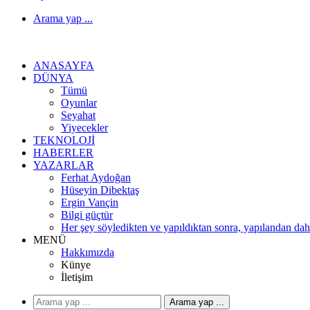
Arama yap ...
ANASAYFA
DÜNYA
Tümü
Oyunlar
Seyahat
Yiyecekler
TEKNOLOJI
HABERLER
YAZARLAR
Ferhat Aydoğan
Hüseyin Dibektaş
Ergin Vançin
Bilgi güçtür
Her şey söyledikten ve yapıldıktan sonra, yapılandan daha
MENÜ
Hakkımızda
Künye
İletişim
Arama yap ...