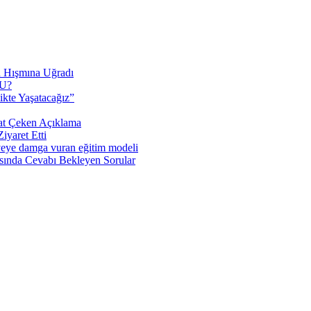
n Hışmına Uğradı
U?
ikte Yaşatacağız”
at Çeken Açıklama
yaret Etti
veye damga vuran eğitim modeli
sında Cevabı Bekleyen Sorular