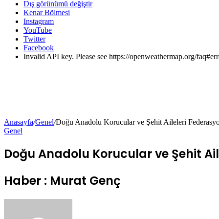
Dış görünümü değiştir
Kenar Bölmesi
Instagram
YouTube
Twitter
Facebook
Invalid API key. Please see https://openweathermap.org/faq#err
Anasayfa
/
Genel
/
Doğu Anadolu Korucular ve Şehit Aileleri Federasy
Genel
Doğu Anadolu Korucular ve Şehit Ail
Haber : Murat Genç