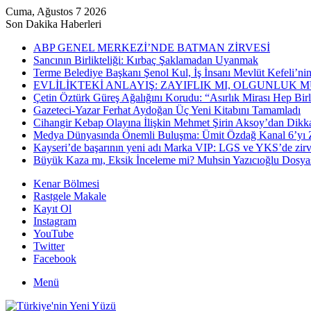
Cuma, Ağustos 7 2026
Son Dakika Haberleri
ABP GENEL MERKEZİ’NDE BATMAN ZİRVESİ
Sancının Birlikteliği: Kırbaç Şaklamadan Uyanmak
Terme Belediye Başkanı Şenol Kul, İş İnsanı Mevlüt Kefeli’ni
EVLİLİKTEKİ ANLAYIŞ: ZAYIFLIK MI, OLGUNLUK M
Çetin Öztürk Güreş Ağalığını Korudu: “Asırlık Mirası Hep Birl
Gazeteci-Yazar Ferhat Aydoğan Üç Yeni Kitabını Tamamladı
Cihangir Kebap Olayına İlişkin Mehmet Şirin Aksoy’dan Dikk
Medya Dünyasında Önemli Buluşma: Ümit Özdağ Kanal 6’yı Zi
Kayseri’de başarının yeni adı Marka VIP: LGS ve YKS’de zir
Büyük Kaza mı, Eksik İnceleme mi? Muhsin Yazıcıoğlu Dosya
Kenar Bölmesi
Rastgele Makale
Kayıt Ol
Instagram
YouTube
Twitter
Facebook
Menü