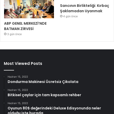
Sancının Birlikteliği: Kırbaç
Şaklamadan Uyanmak
4 gün önce
ABP GENEL MERKEZİ’NDE
BATMAN ZİRVESİ
3 gün önce
Most Viewed Posts
Haziran 15, 2022
Dondurma Makinesi Ücretsiz Çikolata
Haziran 15, 2022
Bitkisel çaylar için tam kapsamlı rehber
Haziran 15, 2022
Oyunun 80$ değerindeki Deluxe Edisyonunda neler
olduğu işte burada