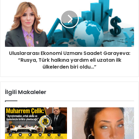
i
n
i
z
Uluslararası Ekonomi Uzmanı Saadet Garayeva:
“Rusya, Türk halkına yardım eli uzatan ilk
ülkelerden biri oldu…”
İlgili Makaleler