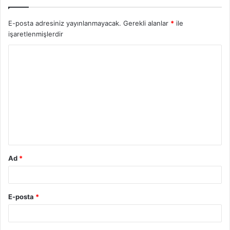
E-posta adresiniz yayınlanmayacak.
Gerekli alanlar
*
ile
işaretlenmişlerdir
Y
o
r
u
m
*
Ad
*
E-posta
*