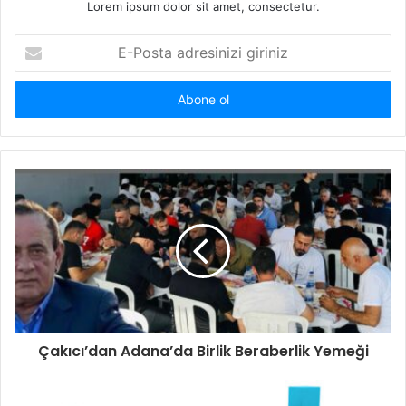
Lorem ipsum dolor sit amet, consectetur.
E
-
P
o
s
t
a
a
d
r
e
s
i
n
i
z
i
Çakıcı’dan Adana’da Birlik Beraberlik Yemeği
g
i
r