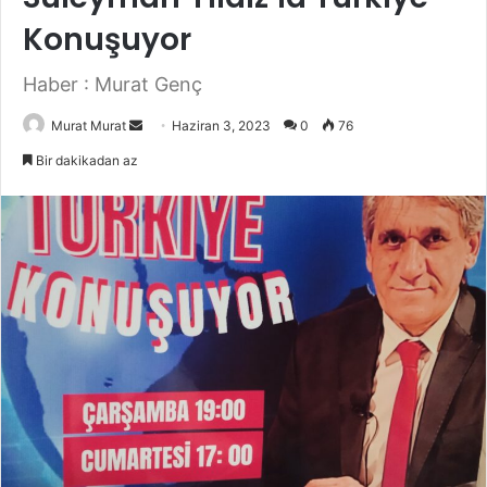
Konuşuyor
Haber : Murat Genç
Murat Murat
B
Haziran 3, 2023
0
76
i
Bir dakikadan az
r
e
-
p
o
s
t
a
g
ö
n
d