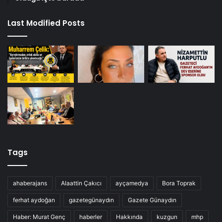
Last Modified Posts
Tags
ahaberajans
Alaattin Çakıcı
ayçamedya
Bora Toprak
ferhat aydoğan
gazetegünaydın
Gazete Günaydın
Haber: Murat Genç
haberler
Hakkında
kuzgun
mhp