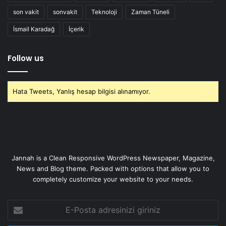
son vakit
sonvakit
Teknoloji
Zaman Tüneli
İsmail Karadağ
İçerik
Follow us
Hata Tweets, Yanlış hesap bilgisi alınamıyor.
Jannah is a Clean Responsive WordPress Newspaper, Magazine,
News and Blog theme. Packed with options that allow you to
completely customize your website to your needs.
E-
Posta