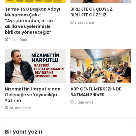
Terme TSO Başkan Adayı
BİRLİKTE GÜÇLÜYÜZ,
Muharrem Çelik:
BİRLİKTE GÜZELİZ
“Ayrıştırmadan, ortak
8 saat önce
akılla ve üyelerimizle
birlikte yöneteceğiz”
1 saat önce
Nizamettin Harputlu’dan
ABP GENEL MERKEZİ’NDE
Geleceğe ve Yayıncılığa
BATMAN ZİRVESİ
Yatırım
3 gün önce
24 saat önce
Bir yanıt yazın