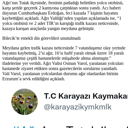
Ağrı’nın Tutak ilçesinde, freninin patladığı belirtilen yolcu otobüsü,
karşı şeride geçerek 2 kamyona çarptıktan sonra yandı. Acı haberi
duyuran Cumhurbaşkanı Erdoğan, feci kazada 7 kişinin hayatını
kaybettiğini açıkladı. Ağrı Valiliği’nden yapılan açıklamada ise, “1
yolcu otobüsü ve 2 adet TIR’ın karıştığı trafik kazası neticesinde,
kazaya karışan araçlarda yangın meydana gelmiştir.
Bilecik’te emekli din görevlileri unutulmadı
Meydana gelen trafik kazası neticesinde 7 vatandaşımız olay yerinde
hayatını kaybetmiş, 2’si ağır, 16’sı hafif yaralı olmak üzere 18 yaralı
vatandaşımız çeşitli hastanelerde müşahede altına alınmıştır.”
ifadelerine yer verildi. Ağrı Valisi Osman Varol, yaralanan yolcuları
hastanede ziyaret ettikten sonra gazetecilerin sorularını yanıtladı.
Vali Varol, yaralanan yolculardan durumu ağır olanlardan birinin
Erzurum’a sevk edildiğini açıkladı.