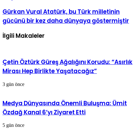
Gürkan Vural Atatürk, bu Türk milletinin
gücünü bir kez daha dünyaya göstermiştir
İlgili Makaleler
Çetin Öztürk Güreş Ağalığını Korudu: “Asırlık
Mirası Hep Birlikte Yaşatacağız”
3 gün önce
Medya Dünyasında Önemli Buluşma: Ümit
Özdağ Kanal 6’yı Ziyaret Etti
5 gün önce