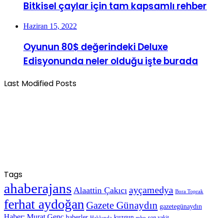
Bitkisel çaylar için tam kapsamlı rehber
Haziran 15, 2022
Oyunun 80$ değerindeki Deluxe
Edisyonunda neler olduğu işte burada
Last Modified Posts
Tags
ahaberajans
ayçamedya
Alaattin Çakıcı
Bora Toprak
ferhat aydoğan
Gazete Günaydın
gazetegünaydın
Haber: Murat Genç
haberler
kuzgun
son vakit
Hakkında
mhp