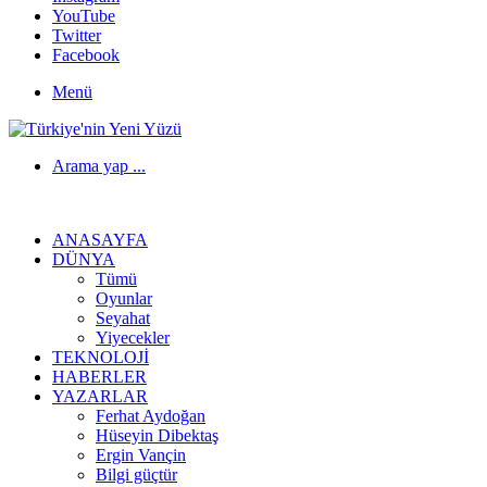
YouTube
Twitter
Facebook
Menü
Arama yap ...
ANASAYFA
DÜNYA
Tümü
Oyunlar
Seyahat
Yiyecekler
TEKNOLOJI
HABERLER
YAZARLAR
Ferhat Aydoğan
Hüseyin Dibektaş
Ergin Vançin
Bilgi güçtür