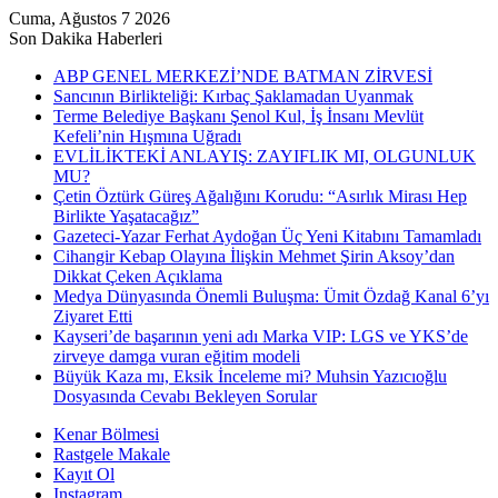
Cuma, Ağustos 7 2026
Son Dakika Haberleri
ABP GENEL MERKEZİ’NDE BATMAN ZİRVESİ
Sancının Birlikteliği: Kırbaç Şaklamadan Uyanmak
Terme Belediye Başkanı Şenol Kul, İş İnsanı Mevlüt
Kefeli’nin Hışmına Uğradı
EVLİLİKTEKİ ANLAYIŞ: ZAYIFLIK MI, OLGUNLUK
MU?
Çetin Öztürk Güreş Ağalığını Korudu: “Asırlık Mirası Hep
Birlikte Yaşatacağız”
Gazeteci-Yazar Ferhat Aydoğan Üç Yeni Kitabını Tamamladı
Cihangir Kebap Olayına İlişkin Mehmet Şirin Aksoy’dan
Dikkat Çeken Açıklama
Medya Dünyasında Önemli Buluşma: Ümit Özdağ Kanal 6’yı
Ziyaret Etti
Kayseri’de başarının yeni adı Marka VIP: LGS ve YKS’de
zirveye damga vuran eğitim modeli
Büyük Kaza mı, Eksik İnceleme mi? Muhsin Yazıcıoğlu
Dosyasında Cevabı Bekleyen Sorular
Kenar Bölmesi
Rastgele Makale
Kayıt Ol
Instagram