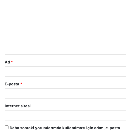
Y
o
r
u
m
*
Ad
*
E-posta
*
İnternet sitesi
Daha sonraki yorumlarımda kullanılması için adım, e-posta