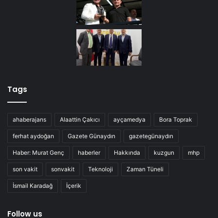
Tags
ahaberajans
Alaattin Çakıcı
ayçamedya
Bora Toprak
ferhat aydoğan
Gazete Günaydın
gazetegünaydın
Haber: Murat Genç
haberler
Hakkında
kuzgun
mhp
son vakit
sonvakit
Teknoloji
Zaman Tüneli
İsmail Karadağ
İçerik
Follow us