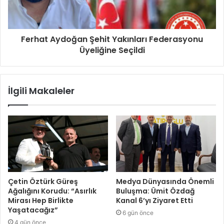
Ferhat Aydoğan Şehit Yakınları Federasyonu
Üyeliğine Seçildi
İlgili Makaleler
Çetin Öztürk Güreş
Medya Dünyasında Önemli
Ağalığını Korudu: “Asırlık
Buluşma: Ümit Özdağ
Mirası Hep Birlikte
Kanal 6’yı Ziyaret Etti
Yaşatacağız”
6 gün önce
4 gün önce