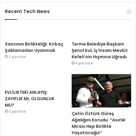
Recent Tech News
Sancının Birlikteliği: Kırbaç
Terme Belediye Başkanı
Şaklamadan Uyanmak
Şenol Kul, İş İnsanı Mevlüt
Kefeli’nin Hışmına Uğradı
2 gün önce
4 gün önce
EVLİLİKTEKİ ANLAYIŞ:
ZAYIFLIK MI, OLGUNLUK
MU?
4 gün önce
Çetin Öztürk Güreş
Ağalığını Korudu: “Asırlık
Mirası Hep Birlikte
Yaşatacağız”