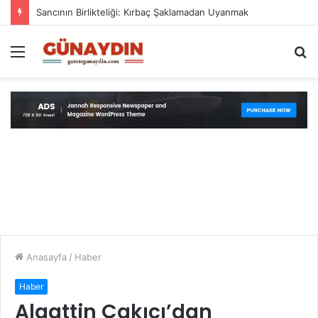
Sancının Birlikteliği: Kırbaç Şaklamadan Uyanmak
Menü
A
y
...
Anasayfa
/
Haber
Haber
Alaattin Çakıcı’dan