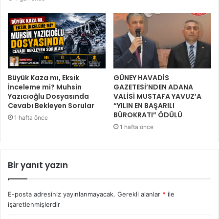
Büyük Kaza mı, Eksik
GÜNEY HAVADİS
İnceleme mi? Muhsin
GAZETESİ’NDEN ADANA
Yazıcıoğlu Dosyasında
VALİSİ MUSTAFA YAVUZ’A
Cevabı Bekleyen Sorular
“YILIN EN BAŞARILI
BÜROKRATI” ÖDÜLÜ
1 hafta önce
1 hafta önce
Bir yanıt yazın
E-posta adresiniz yayınlanmayacak.
Gerekli alanlar
*
ile
işaretlenmişlerdir