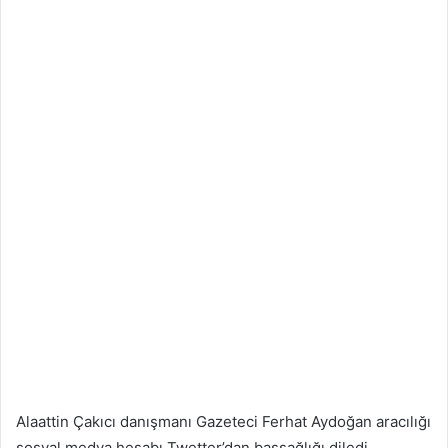
m
e
k
Alaattin Çakıcı danışmanı Gazeteci Ferhat Aydoğan aracılığı
sosyal medya hesabı Twetter’dan başsağlığı diledi.