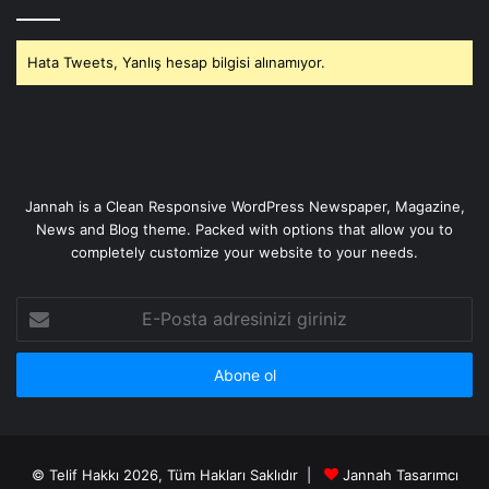
Hata Tweets, Yanlış hesap bilgisi alınamıyor.
Jannah is a Clean Responsive WordPress Newspaper, Magazine,
News and Blog theme. Packed with options that allow you to
completely customize your website to your needs.
E-
Posta
adresinizi
giriniz
© Telif Hakkı 2026, Tüm Hakları Saklıdır |
Jannah Tasarımcı