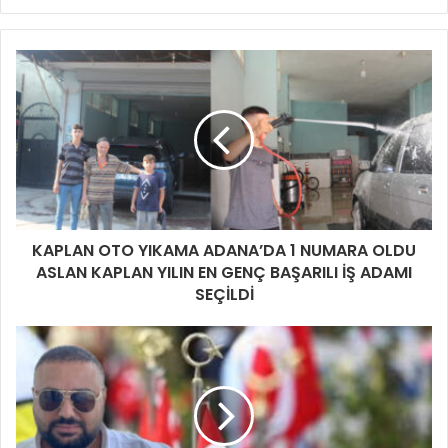
t
a
a
d
r
e
s
i
n
i
z
i
KAPLAN OTO YIKAMA ADANA’DA 1 NUMARA OLDU
g
ASLAN KAPLAN YILIN EN GENÇ BAŞARILI İŞ ADAMI
i
SEÇİLDİ
r
i
n
i
z