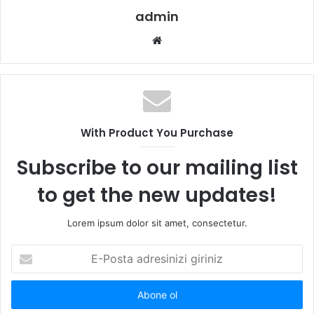
admin
W
e
b
s
i
t
With Product You Purchase
e
s
Subscribe to our mailing list
i
to get the new updates!
Lorem ipsum dolor sit amet, consectetur.
E
-
P
o
s