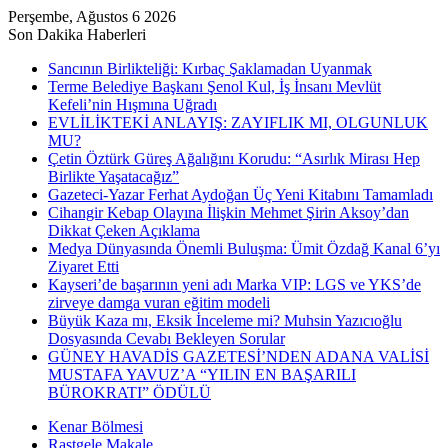
Perşembe, Ağustos 6 2026
Son Dakika Haberleri
Sancının Birlikteliği: Kırbaç Şaklamadan Uyanmak
Terme Belediye Başkanı Şenol Kul, İş İnsanı Mevlüt
Kefeli’nin Hışmına Uğradı
EVLİLİKTEKİ ANLAYIŞ: ZAYIFLIK MI, OLGUNLUK
MU?
Çetin Öztürk Güreş Ağalığını Korudu: “Asırlık Mirası Hep
Birlikte Yaşatacağız”
Gazeteci-Yazar Ferhat Aydoğan Üç Yeni Kitabını Tamamladı
Cihangir Kebap Olayına İlişkin Mehmet Şirin Aksoy’dan
Dikkat Çeken Açıklama
Medya Dünyasında Önemli Buluşma: Ümit Özdağ Kanal 6’yı
Ziyaret Etti
Kayseri’de başarının yeni adı Marka VIP: LGS ve YKS’de
zirveye damga vuran eğitim modeli
Büyük Kaza mı, Eksik İnceleme mi? Muhsin Yazıcıoğlu
Dosyasında Cevabı Bekleyen Sorular
GÜNEY HAVADİS GAZETESİ’NDEN ADANA VALİSİ
MUSTAFA YAVUZ’A “YILIN EN BAŞARILI
BÜROKRATI” ÖDÜLÜ
Kenar Bölmesi
Rastgele Makale