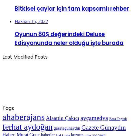
Bitkisel çaylar için tam kapsamlı rehber
Haziran 15, 2022
Oyunun 80$ değerindeki Deluxe
Edisyonunda neler olduğu işte burada
Last Modified Posts
Tags
ahaberajans
ayçamedya
Alaattin Çakıcı
Bora Toprak
ferhat aydoğan
Gazete Günaydın
gazetegünaydın
Haber: Murat Genç
haberler
kuzgun
son vakit
Hakkında
mhp