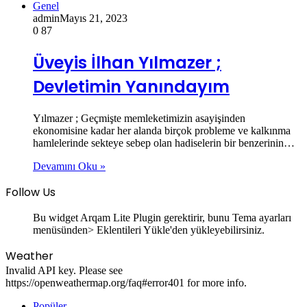
Genel
admin
Mayıs 21, 2023
0
87
Üveyis İlhan Yılmazer ;
Devletimin Yanındayım
Yılmazer ; Geçmişte memleketimizin asayişinden
ekonomisine kadar her alanda birçok probleme ve kalkınma
hamlelerinde sekteye sebep olan hadiselerin bir benzerinin…
Devamını Oku »
Follow Us
Bu widget Arqam Lite Plugin gerektirir, bunu Tema ayarları
menüsünden> Eklentileri Yükle'den yükleyebilirsiniz.
Weather
Invalid API key. Please see
https://openweathermap.org/faq#error401 for more info.
Popüler