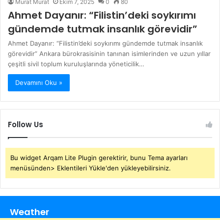
Murat Murat
Ekim 7, 2025
0
80
Ahmet Dayanır: “Filistin’deki soykırımı
gündemde tutmak insanlık görevidir”
Ahmet Dayanır: “Filistin’deki soykırımı gündemde tutmak insanlık
görevidir” Ankara bürokrasisinin tanınan isimlerinden ve uzun yıllar
çeşitli sivil toplum kuruluşlarında yöneticilik…
Devamını Oku »
Follow Us
Bu widget Arqam Lite Plugin gerektirir, bunu Tema ayarları
menüsünden> Eklentileri Yükle'den yükleyebilirsiniz.
Weather