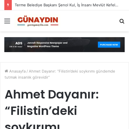
Terme Belediye Başkanı Şenol Kul, İş İnsanı Mevlüt Kefeli’nin Hışmına Uğradı
Menü
A
y
...
Anasayfa
/
Ahmet Dayanır: “Filistin’deki soykırımı gündemde
tutmak insanlık görevidir”
Ahmet Dayanır:
“Filistin’deki
soykırımı