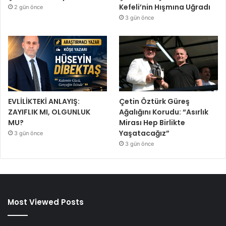
Kefeli’nin Hışmına Uğradı
2 gün önce
3 gün önce
EVLİLİKTEKİ ANLAYIŞ:
Çetin Öztürk Güreş
ZAYIFLIK MI, OLGUNLUK
Ağalığını Korudu: “Asırlık
MU?
Mirası Hep Birlikte
Yaşatacağız”
3 gün önce
3 gün önce
Most Viewed Posts