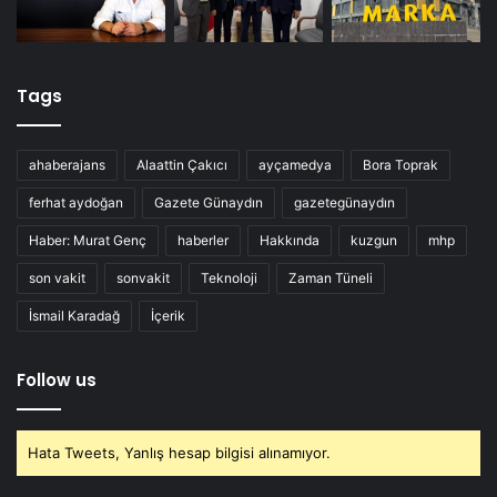
Tags
ahaberajans
Alaattin Çakıcı
ayçamedya
Bora Toprak
ferhat aydoğan
Gazete Günaydın
gazetegünaydın
Haber: Murat Genç
haberler
Hakkında
kuzgun
mhp
son vakit
sonvakit
Teknoloji
Zaman Tüneli
İsmail Karadağ
İçerik
Follow us
Hata Tweets, Yanlış hesap bilgisi alınamıyor.