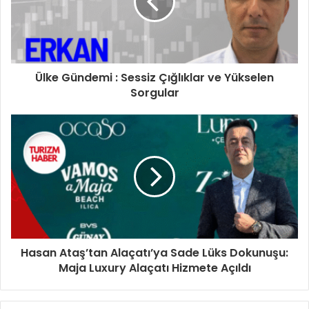
s
i
n
i
z
i
Ülke Gündemi : Sessiz Çığlıklar ve Yükselen
g
Sorgular
i
r
i
n
i
z
Hasan Ataş’tan Alaçatı’ya Sade Lüks Dokunuşu:
Maja Luxury Alaçatı Hizmete Açıldı