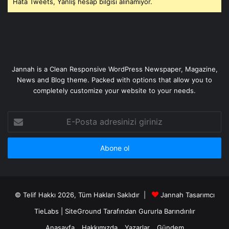
Hata Tweets, Yanlış hesap bilgisi alınamıyor.
Jannah is a Clean Responsive WordPress Newspaper, Magazine,
News and Blog theme. Packed with options that allow you to
completely customize your website to your needs.
E-
Posta
adresinizi
giriniz
© Telif Hakkı 2026, Tüm Hakları Saklıdır |
Jannah Tasarımcı
TieLabs
|
SiteGround
Tarafından Gururla Barındırılır
Anasayfa
Hakkımızda
Yazarlar
Gündem