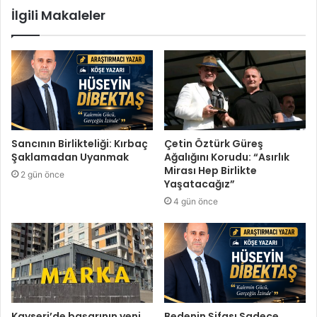
İlgili Makaleler
Sancının Birlikteliği: Kırbaç
Çetin Öztürk Güreş
Şaklamadan Uyanmak
Ağalığını Korudu: “Asırlık
Mirası Hep Birlikte
2 gün önce
Yaşatacağız”
4 gün önce
Kayseri’de başarının yeni
Bedenin Şifası Sadece