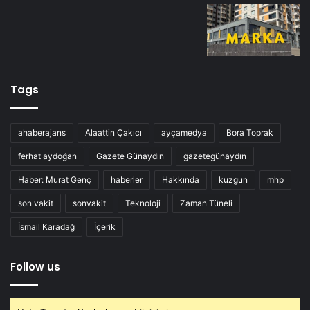
Tags
ahaberajans
Alaattin Çakıcı
ayçamedya
Bora Toprak
ferhat aydoğan
Gazete Günaydın
gazetegünaydın
Haber: Murat Genç
haberler
Hakkında
kuzgun
mhp
son vakit
sonvakit
Teknoloji
Zaman Tüneli
İsmail Karadağ
İçerik
Follow us