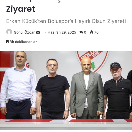
Ziyaret
Erkan Küçük’ten Boluspor’a Hayırlı Olsun Ziyareti
Gönül Özcan
B
Haziran 29, 2025
0
70
i
Bir dakikadan az
r
e
-
p
o
s
t
a
g
ö
n
d
e