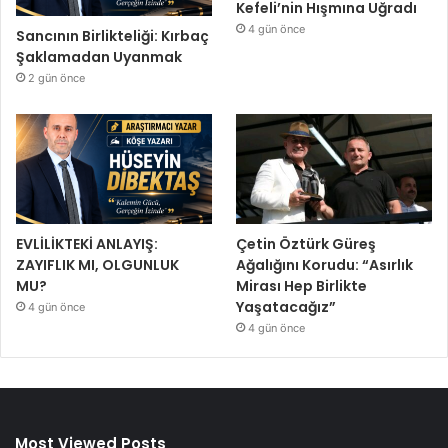
Kefeli’nin Hışmına Uğradı
4 gün önce
Sancının Birlikteliği: Kırbaç
Şaklamadan Uyanmak
2 gün önce
EVLİLİKTEKİ ANLAYIŞ:
Çetin Öztürk Güreş
ZAYIFLIK MI, OLGUNLUK
Ağalığını Korudu: “Asırlık
MU?
Mirası Hep Birlikte
Yaşatacağız”
4 gün önce
4 gün önce
Most Viewed Posts