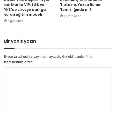
adı Marka VIP: LGS ve
Tıpta mı, Yoksa Ruhun
YKS’de zirveye damga
Temizliğinde mi?
vuran eğitim modeli
1 hafta önce
6 gün önce
Bir yanıt yazın
E-posta adresiniz yayınlanmayacak.
Gerekli alanlar
*
ile
işaretlenmişlerdir
Y
o
r
u
m
*