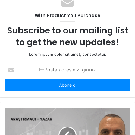
With Product You Purchase
Subscribe to our mailing list
to get the new updates!
Lorem ipsum dolor sit amet, consectetur.
E
-
P
o
s
t
a
a
d
r
e