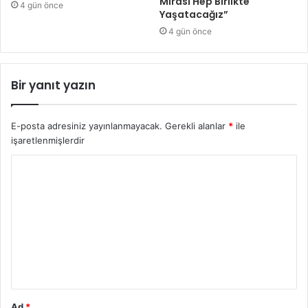
Mirası Hep Birlikte
4 gün önce
Yaşatacağız”
4 gün önce
Bir yanıt yazın
E-posta adresiniz yayınlanmayacak.
Gerekli alanlar
*
ile
işaretlenmişlerdir
Y
o
r
u
m
*
Ad
*