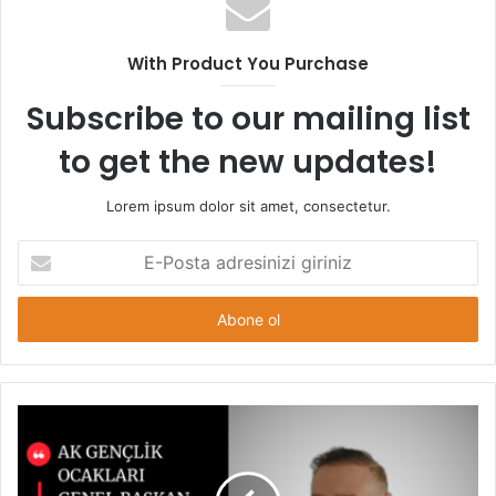
With Product You Purchase
Subscribe to our mailing list
to get the new updates!
Lorem ipsum dolor sit amet, consectetur.
E
-
P
o
s
t
a
a
d
r
e