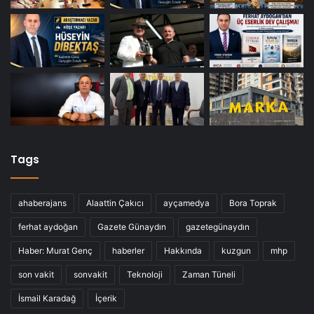
Tags
ahaberajans
Alaattin Çakıcı
ayçamedya
Bora Toprak
ferhat aydoğan
Gazete Günaydın
gazetegünaydın
Haber: Murat Genç
haberler
Hakkında
kuzgun
mhp
son vakit
sonvakit
Teknoloji
Zaman Tüneli
İsmail Karadağ
İçerik