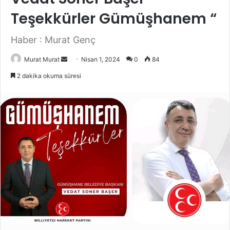
Teşekkürler Gümüşhanem “
Haber : Murat Genç
Murat Murat
B
Nisan 1, 2024
0
84
i
2 dakika okuma süresi
r
e
-
p
o
s
t
a
g
ö
n
d