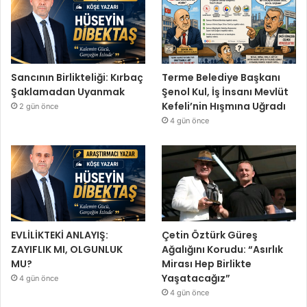
Sancının Birlikteliği: Kırbaç
Terme Belediye Başkanı
Şaklamadan Uyanmak
Şenol Kul, İş İnsanı Mevlüt
Kefeli’nin Hışmına Uğradı
2 gün önce
4 gün önce
EVLİLİKTEKİ ANLAYIŞ:
Çetin Öztürk Güreş
ZAYIFLIK MI, OLGUNLUK
Ağalığını Korudu: “Asırlık
MU?
Mirası Hep Birlikte
Yaşatacağız”
4 gün önce
4 gün önce