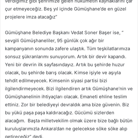
verdiğimiz gibi şehrimize gelen hükümetin kaynaklarını çar
çur etmeyeceğiz. Beş yıl içinde Gümüşhane’de en güzel
projelere imza atacağız”
Gümüşhane Belediye Başkanı Vedat Soner Başer ise, “
sevgili Gümüşhaneliler, 95 günlük çok ağır bir
kampanyanın sonunda zafere ulaştık. Tüm teşkilatlarımıza
sonsuz şükranlarımı sunuyorum. Artık bir devir kapandı.
Yeni bir devrin ilk sayfasındayız. Artık bu şehirde huzur
olacak, bu şehirde barış olacak. Kimse işiyle ve aşıyla
tehdit edilmeyecek. Kimsenin siyasi partisi bizi
ilgilendirmeyecek. Bizi ilgilendiren artık Gümüşhane’nin ve
Gümüşhanelinin ihtiyaçları olacak. Emaneti ehline teslim
ettiniz. Zor bir belediyeyi devraldık ama bize güvenin. Biz
bu yükü paşa paşa kaldıracağız. Gücümü sizlerden
alacağım. Başta milletvekilim olmak üzere bize bağlı bütün
kuruluşlarımızla Ankara’dan ne gelecekse söke söke alıp
getireceğiz” dedi.