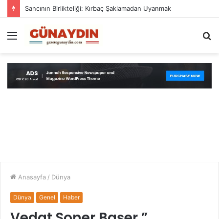
Sancının Birlikteliği: Kırbaç Şaklamadan Uyanmak
Menü
A
y
...
Anasayfa
/
Dünya
Dünya
Genel
Haber
Vedat Soner Başer ”