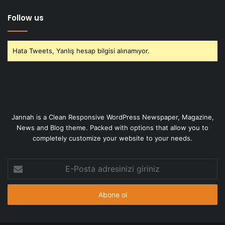
Follow us
Hata Tweets, Yanlış hesap bilgisi alınamıyor.
Jannah is a Clean Responsive WordPress Newspaper, Magazine,
News and Blog theme. Packed with options that allow you to
completely customize your website to your needs.
E-
Posta
adresinizi
giriniz