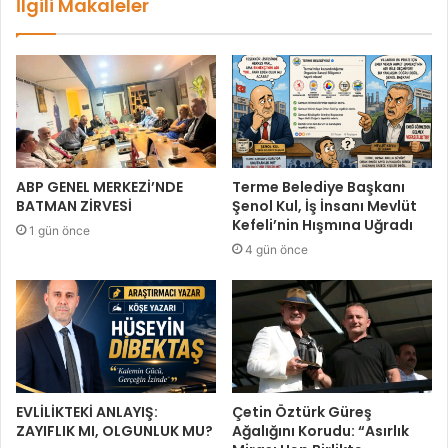
İlgili Makaleler
ABP GENEL MERKEZİ’NDE
Terme Belediye Başkanı
BATMAN ZİRVESİ
Şenol Kul, İş İnsanı Mevlüt
Kefeli’nin Hışmına Uğradı
1 gün önce
4 gün önce
EVLİLİKTEKİ ANLAYIŞ:
Çetin Öztürk Güreş
ZAYIFLIK MI, OLGUNLUK MU?
Ağalığını Korudu: “Asırlık