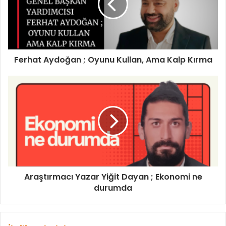
s
i
n
i
z
i
Ferhat Aydoğan ; Oyunu Kullan, Ama Kalp Kırma
g
i
r
i
n
i
z
Araştırmacı Yazar Yiğit Dayan ; Ekonomi ne
durumda