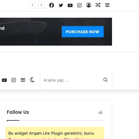
Facebook
Twitter
YouTube
Instagram
Kayıt
Rastgele
Kenar
Ol
Makale
Bölmesi
book
witter
YouTube
Instagram
Kenar
Dış
Arama
Bölmesi
görünümü
yap
Follow Us
değiştir
...
Bu widget Arqam Lite Plugin gerektirir, bunu