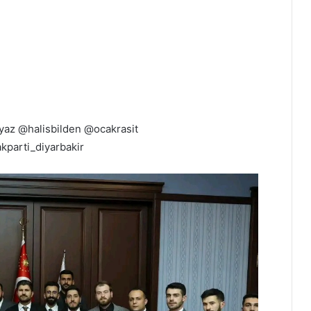
az @halisbilden @ocakrasit
parti_diyarbakir