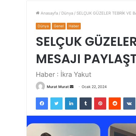
Anasayfa
/
Dünya
/
SELÇUK GÜZELER TEBRİK VE B
Dünya
Genel
Haber
SELÇUK GÜZELER
MESAJI PAYLAŞT
Haber : İkra Yakut
Murat Murat
B
Ocak 22, 2024
i
Facebook
Twitter
LinkedIn
Tumblr
Pinterest
Reddit
VK
r
e
-
p
o