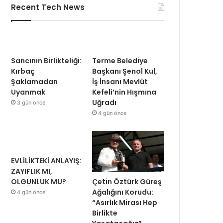
Recent Tech News
Sancının Birlikteliği:
Terme Belediye
Kırbaç
Başkanı Şenol Kul,
Şaklamadan
İş İnsanı Mevlüt
Uyanmak
Kefeli’nin Hışmına
Uğradı
3 gün önce
4 gün önce
EVLİLİKTEKİ ANLAYIŞ:
ZAYIFLIK MI,
Çetin Öztürk Güreş
OLGUNLUK MU?
Ağalığını Korudu:
4 gün önce
“Asırlık Mirası Hep
Birlikte