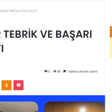
AŞARI MESAJI PAYLAŞTI
 TEBRİK VE BAŞARI
I
0
86
1 dakika okuma süresi
ontakte
Odnoklassniki
Pocket