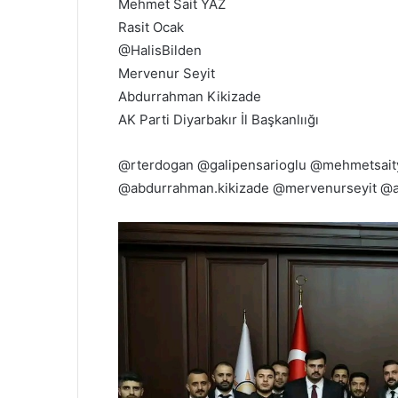
Mehmet Sait YAZ
Rasit Ocak
@HalisBilden
Mervenur Seyit
Abdurrahman Kikizade
AK Parti Diyarbakır İl Başkanlıığı
@rterdogan @galipensarioglu @mehmetsaity
@abdurrahman.kikizade @mervenurseyit @ak